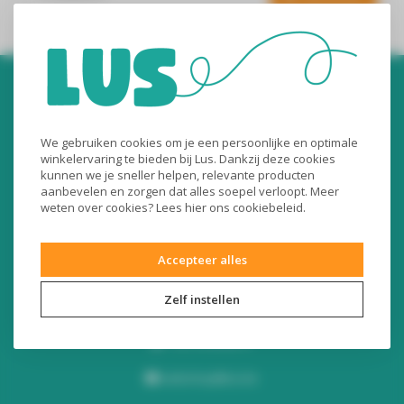
We gebruiken cookies om je een persoonlijke en optimale
winkelervaring te bieden bij Lus. Dankzij deze cookies
kunnen we je sneller helpen, relevante producten
aanbevelen en zorgen dat alles soepel verloopt. Meer
Audiomix BV
weten over cookies? Lees
hier
ons cookiebeleid.
Liersesteenweg 321
3130 Begijnendijk (België)
Accepteer alles
RPR Leuven
Zelf instellen
BE0453445504
+32 16 49 82 41
webshop@lus.be