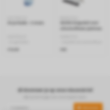
ELECTROLUX
WHIRLPOOL
Dryerballs - 2 stuks
SKS101 Stapelkit met
uitschuifbaar plateau
- Universeel
ELEKTROLUX
WHIRLPOOL
- Drogerballen
- Stapelkit met uitschuifbaar
- Set van 2
plateau
€16,99
€69
- Blauw, Groen
- Universeel..
Abonneer je op onze nieuwsbrief
Blijf op de hoogte over onze laatste acties
Abonneer