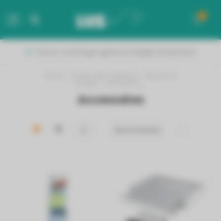
0
MENU
Binnen 2 werkdagen geleverd in België & Nederland!
Home
/
Huishouden & Wonen
/
Wassen &
Drogen
/
Accessoires
Accessoires