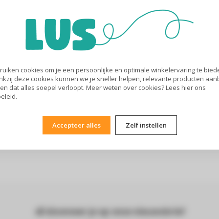
uiken cookies om je een persoonlijke en optimale winkelervaring te biede
nkzij deze cookies kunnen we je sneller helpen, relevante producten aa
en dat alles soepel verloopt. Meer weten over cookies? Lees
hier
ons
eleid.
Accepteer alles
Zelf instellen
Abonneer je op onze nieuwsbrief