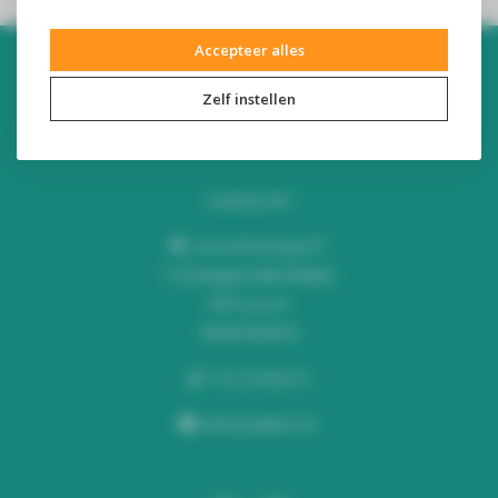
Accepteer alles
Zelf instellen
Audiomix BV
Liersesteenweg 321
3130 Begijnendijk (België)
RPR Leuven
BE0453445504
+32 16 49 82 41
webshop@lus.be