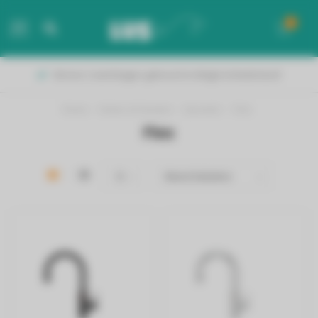
0
MENU
Binnen 2 werkdagen geleverd in België & Nederland!
Home
/
Koken & Keuken
/
Quooker
/
Flex
Flex