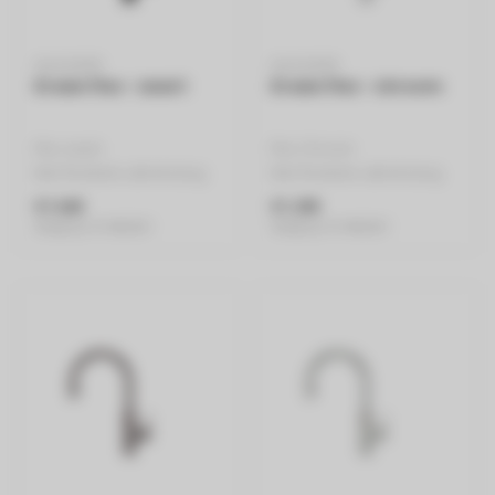
QUOOKER
QUOOKER
Kraan Flex - zwart
Kraan Flex - chroom
Flex zwart
Flex Chroom
Met flexibele uittrekslang
Met flexibele uittrekslang
€1.645
€1.295
Stukprijs: €1.645,00 /
Stukprijs: €1.445,00 /