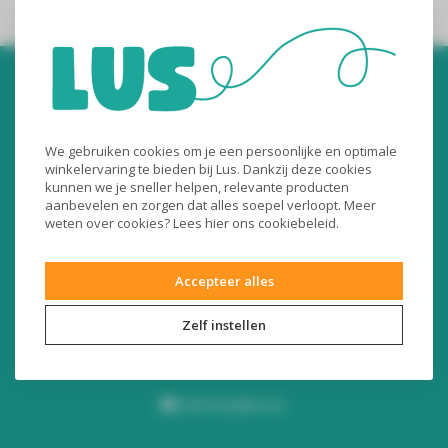
We gebruiken cookies om je een persoonlijke en optimale
winkelervaring te bieden bij Lus. Dankzij deze cookies
kunnen we je sneller helpen, relevante producten
Audiomix BV
aanbevelen en zorgen dat alles soepel verloopt. Meer
weten over cookies? Lees
hier
ons cookiebeleid.
Liersesteenweg 321
3130 Begijnendijk (België)
Accepteer alles
RPR Leuven
BE0453445504
Zelf instellen
+32 16 49 82 41
webshop@lus.be