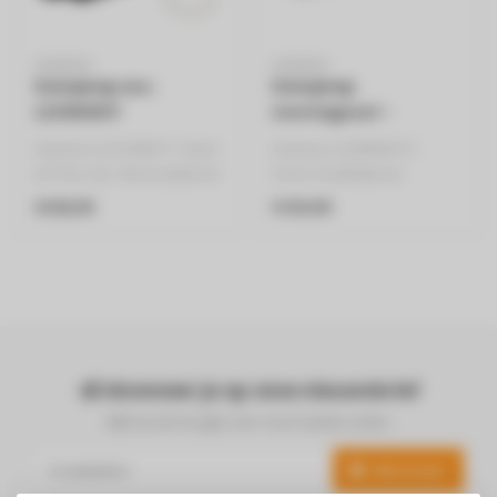
SIEMENS
SIEMENS
Dampkap acc.
Dampkap
LZ21WWI17
montageset -
LZ29WWY12
Siemens LZ21WWI17. Clean
Siemens LZ29WWY12
Air Plus-set : Recirculatieset
Soort: Installatieset
met Clean Air Plus-filte..
Merkcompatibiliteit:
€338,99
€159,99
Siemens..
Abonneer je op onze nieuwsbrief
Blijf op de hoogte over onze laatste acties
Abonneer