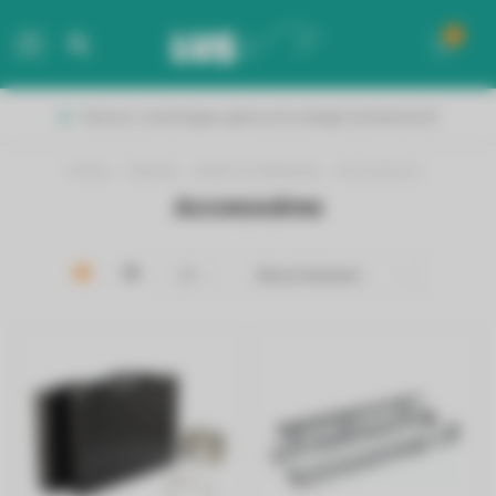
0
MENU
Binnen 2 werkdagen geleverd in België & Nederland!
Home
/
Inbouw
/
Koken & Afwassen
/
Accessoires
Accessoires