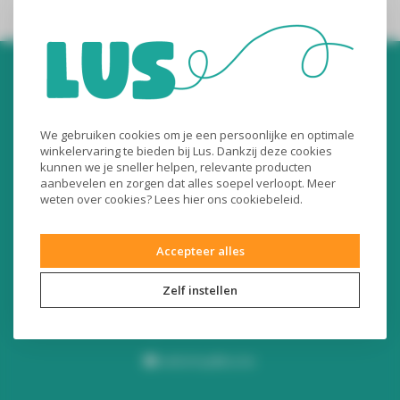
We gebruiken cookies om je een persoonlijke en optimale
winkelervaring te bieden bij Lus. Dankzij deze cookies
kunnen we je sneller helpen, relevante producten
Audiomix BV
aanbevelen en zorgen dat alles soepel verloopt. Meer
weten over cookies? Lees
hier
ons cookiebeleid.
Liersesteenweg 321
3130 Begijnendijk (België)
Accepteer alles
RPR Leuven
BE0453445504
Zelf instellen
+32 16 49 82 41
webshop@lus.be