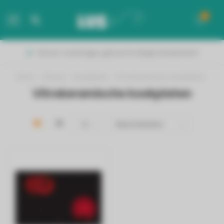
0
MENU
Binnen 2 werkdagen geleverd in België & Nederland!
Home
/
Inbouw
/
Kookplaten
/
Vitrokeramische kookplaten
Vitrokeramische kookplaten