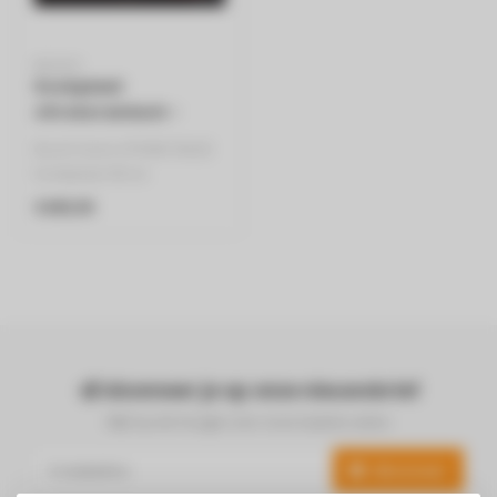
BOSCH
Kookplaat
vitrokeramisch -
PKN811BA2E
Bosch Serie 4 PKN811BA2E
Kookplaat: 80 cm
Vitrokeramische kookplaat..
€499,99
Abonneer je op onze nieuwsbrief
Blijf op de hoogte over onze laatste acties
Abonneer