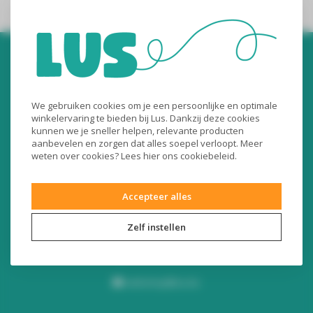
We gebruiken cookies om je een persoonlijke en optimale
winkelervaring te bieden bij Lus. Dankzij deze cookies
kunnen we je sneller helpen, relevante producten
Audiomix BV
aanbevelen en zorgen dat alles soepel verloopt. Meer
weten over cookies? Lees
hier
ons cookiebeleid.
Liersesteenweg 321
3130 Begijnendijk (België)
Accepteer alles
RPR Leuven
BE0453445504
Zelf instellen
+32 16 49 82 41
webshop@lus.be