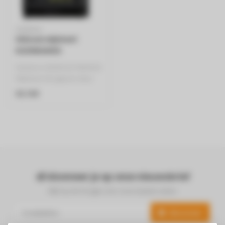
SIEMENS
Inbouw wijnkast
KU21WAHG0
Siemens iQ500 KU21WAHG0
Wijnkast met glazen deur
IQ500
€2.139
Afmetingen 82 X 60
C..
Abonneer je op onze nieuwsbrief
Blijf op de hoogte over onze laatste acties
Abonneer