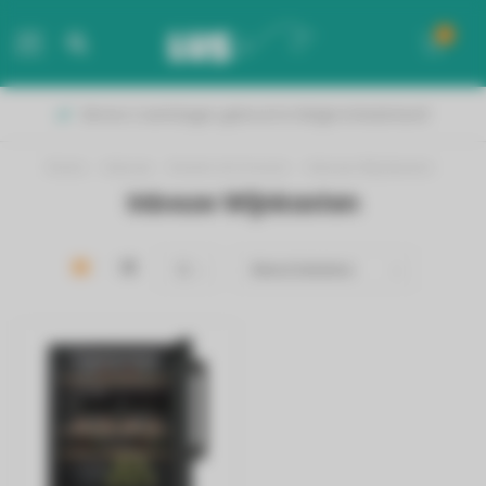
0
MENU
Binnen 2 werkdagen geleverd in België & Nederland!
Home
/
Inbouw
/
Koelen & Vriezen
/
Inbouw Wijnkasten
Inbouw Wijnkasten