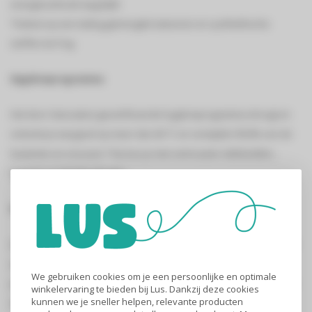
energieverbruik laag blijft.
*Getest op een lading gemengde katoenen en synthethische
stoffen tot 5 kg.
Hygiëneprogramma
Het door Swissatest gecertificeerde hygiëneprogramma droogt en
ontsmet je wasgoed op meer dan 60 °C en verwijdert 99,9% van de
bacteriën en virussen.* Nu kun je met vertrouwen dekbedden,
kussens en kleding drogen.
Precisedry
De geavanceerde vochtigheidssensoren van PreciseDry helpen tijd
en energie te besparen. Ze passen de tijd en het energieverbruik
We gebruiken cookies om je een persoonlijke en optimale
proportioneel aan op basis van de lading. Geven de juiste zorg aan
winkelervaring te bieden bij Lus. Dankzij deze cookies
kunnen we je sneller helpen, relevante producten
elke lading, zodat kleding er langer op zijn best uit ziet en aanvoelt.