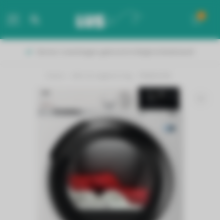
0
MENU
& Nederland!
Vanaf 50 euro gratis verzending!
Home
/
AEG Droogkast 8 kg - TR88AX34B