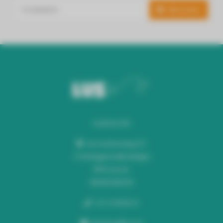
Abonneer
Audiomix BV
Liersesteenweg 321
3130 Begijnendijk (België)
RPR Leuven
BE0453445504
+32 16 49 82 41
webshop@lus.be