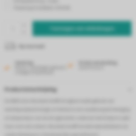
Drempellevering - Gratis
Plaatsing & installatie (+€39,00)
Toevoegen aan winkelwagen
Op voorraad
Levering
Gratis verzending
Binnen 2 werkdagen geleverd
Vanaf 50 euro!
in België & Nederland!
Productomschrijving
De 8000 serie AbsoluteCare® droogkast maakt gebruik van
warmtepomptechnologie en beheerst ook nauwkeurig de beweging
en temperatuur van de droogtrommel, zodat wol niet krimpt en zijde
haar vorm niet verliest. AbsoluteCare® herstelt waterdichtheid van
outdoorkleding en is Woolmark Blue-gecertificeerd.