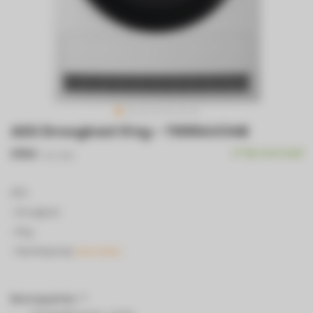
AEG Droogkast 8 kg - TR88AX34B
€954
Op voorraad
Incl. btw
AEG
- Droogkast
- 8 kg
- Warmtepomp
Lees meer..
Bezorgopties:
*