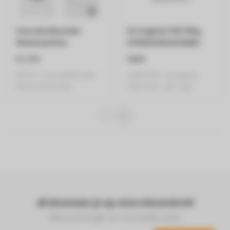
Voordeelbundel
Droogkast Wit 9kg
Wasmachine
DV9UDG52A0AHEN
WGG246Z0FG &
€1.219
€629
droger WTH8300AFG
BOSCH - Voordeelbundel -
SAMSUNG - Droogkast -
Wasmachine 9 kg
5000-serie - Wit - 9kg -
WGG246Z0FG - Dro..
DV9UDG5..
Abonneer je op onze nieuwsbrief
Blijf op de hoogte over onze laatste acties