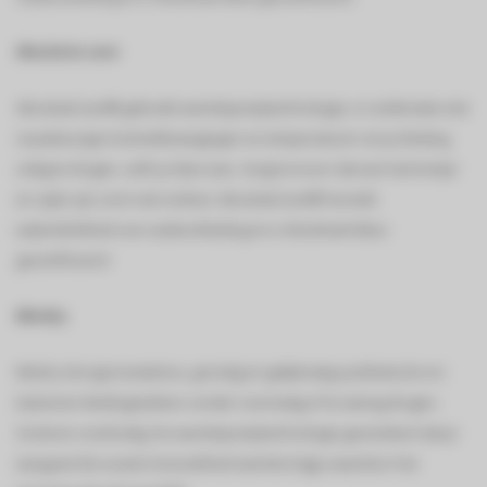
Absolute care
AbsoluteCare® gebruikt warmtepomptechnologie, in combinatie met
nauwkeurige trommelbewegingen en temperaturen om je kleding
veilig te drogen, zelfs je fijne was. Zorgt ervooor dat wol niet krimpt
en zijde zijn vorm niet verliest. AbsoluteCare® herstelt
waterdichtheid van outdoorkleding en is Woolmark Blue-
gecertificeerd.
Mixdry
MixDry droogt moeiteloos, grondig en gelijkmatig synthetische en
katoenen kledingstukken zonder overmatig of te weinig drogen.
Sorteren overbodig. De warmtepomptechnologie garandeert dat je
wasgoed de exacte hoeveelheid warmte krijgt, waardoor het