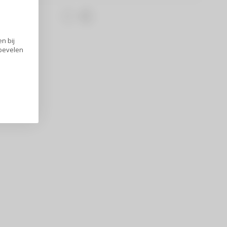
n bij
nbevelen