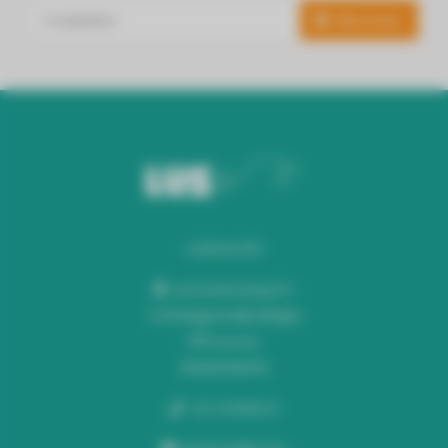
Abonneer
Audiomix BV
Liersesteenweg 321
3130 Begijnendijk (België)
RPR Leuven
BE0453445504
+32 16 49 82 41