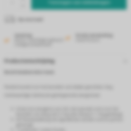
Toevoegen aan winkelwagen
Op voorraad
Levering
Gratis verzending
Binnen 2 werkdagen geleverd
Vanaf 50 euro!
in België & Nederland!
Productomschrijving
Bosch keukenrobot mum
Flexibel toestel voor het bereiden van talrijke gerechten. Nog
merkwaardiger dankzij de geïntegreerde weegschaal.
Grote inox mengkom van 3.9L: met speciale vorm voor het
bereiden van deeg. (tot 2,7 kg cake deeg en 1. 9 kg gistdeeg)
3D PlanetaryMixing: de ingrediënten worden snel en perfect
gemengd.
7 snelheden + pulse functie