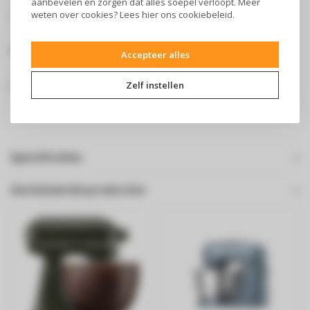
aanbevelen en zorgen dat alles soepel verloopt. Meer
specifieke schoonmaakinstructies.
weten over cookies? Lees
hier
ons cookiebeleid.
Auto kabel
Accepteer alles
Zelf instellen
Als je aan de kabel trekt verdwijnt deze helemaal in het toestel.
Specificaties
Gerelateerde producten