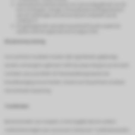
Automatische parkeerstand voor eenvoudig gebruik van de
kom. De klopper, menger of kneedhaak wordt geparkeerd
aan de achterzijde van de kom bij het schakelen op de
snelheid '0'.
De geïntegreerde speciale EasyArmLift functie maakt het
werken met het apparaat eenvoudig en licht.
3D planetary mixing
Voor perfecte resultaten moeten alle ingrediënten gelijkmatig
worden vermengd en gekneed. Zelfs bij zwaar deeg kun je het werk
overlaten aan jouw MUM. 3D PlanetaryMixing kopieert de
kneedbeweging van je handen. Geniet van het perfecte resultaat
met minimale inspanning.
7 snelheden
Bij het bereiden van recepten, is het mogelijk dat een andere
snelheid benodigd is per accessoire. Dankzij de 7 snelheidsstanden