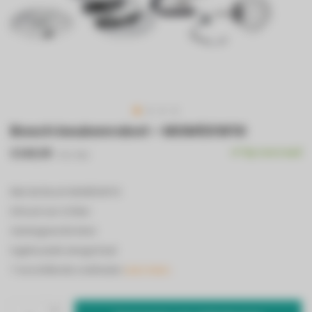
Bosch keukenrobot - MUM5XW10
€349,99
Op voorraad
Incl. btw
Met de Bosch MUM5XW10
Inhoud van 3,9 liter
Geïntegreerde timer
Ingebouwde weegschaal
7 verschillende snelheden
Lees meer..