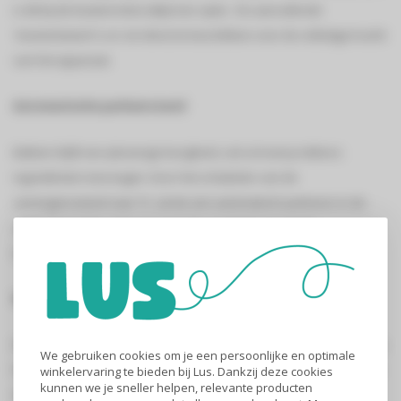
is dit bij de keukenrobot altijd een optie. De aanvullende
'momentstand' is er om direct te beschikken over de volledige kracht
van het apparaat.
Automatische parkeerstand
Bakken blijft een plezierige bezigheid, ook al moet je telkens
ingrediënten toevoegen. Door het schakelen van de
vermogensstand naar '0', zal de arm automatisch parkeren in de
achterste positie. Zo kun je aan de voorzijde eenvoudig
ingrediënten aan de mengkom toevoegen.
Eenvoudig reinigen
Doordat de diverse accessoires vaatwasserbestendig zijn bent u na
We gebruiken cookies om je een persoonlijke en optimale
het bereiden van voedsel ook snel klaar met het schoonmaken van
winkelervaring te bieden bij Lus. Dankzij deze cookies
kunnen we je sneller helpen, relevante producten
de gebruikte onderdelen. *Raadpleeg de handleiding voor