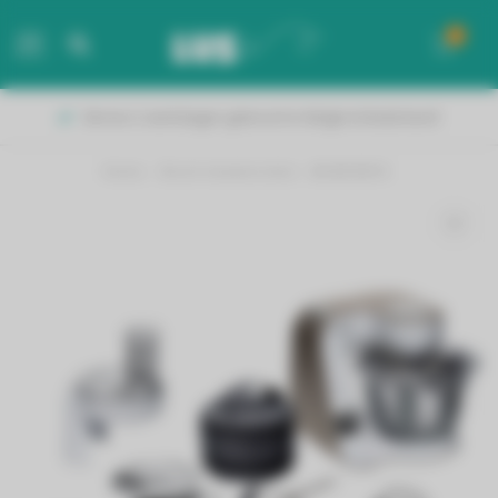
0
MENU
Binnen 2 werkdagen geleverd in België & Nederland!
Home
/
Bosch keukenrobot - MUM5XW10