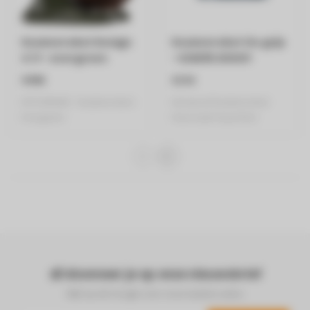
Keukenrobot Design
Keukenrobot Go grijs
4.7l - evergreen
- KZM35.000GY
€998
€216
KITCHENAID - Keukenrobot -
Kenwood keukenrobot
Evergreen
Duurzaam & perfect
resultaat
Abonneer je op onze nieuwsbrief
Blijf op de hoogte over onze laatste acties