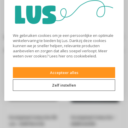
Vermogensniveaus:
17 nauwkeurig instelbare
vermogensstanden
Bediening:
TouchSelect sensorbediening voor eenvoudige
controle
Frameloos ontwerp:
Naadloze integratie in je keuken
We gebruiken cookies om je een persoonlijke en optimale
Specificaties
winkelervaring te bieden bij Lus. Dankzij deze cookies
kunnen we je sneller helpen, relevante producten
Gerelateerde producten
aanbevelen en zorgen dat alles soepel verloopt. Meer
weten over cookies? Lees
hier
ons cookiebeleid.
Accepteer alles
Zelf instellen
Kookplaat inductie 90
Kookplaat inductie -
cm - EH975LVC1E
IKB84401FB