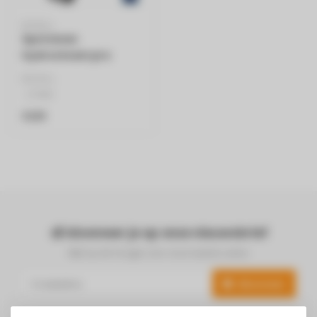
BISSELL
Spotclean
hydrosteam pro
3700N
BISSELL
- 3700N
- Vlekkenreiniger
€229
Abonneer je op onze nieuwsbrief
Blijf op de hoogte over onze laatste acties
Abonneer