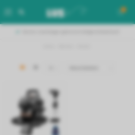
0
MENU
Binnen 2 werkdagen geleverd in België & Nederland!
Home
/
Merken
/
Bissell