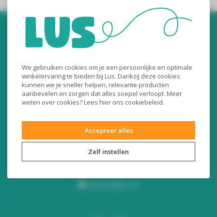
We gebruiken cookies om je een persoonlijke en optimale
winkelervaring te bieden bij Lus. Dankzij deze cookies
kunnen we je sneller helpen, relevante producten
Audiomix BV
aanbevelen en zorgen dat alles soepel verloopt. Meer
weten over cookies? Lees
hier
ons cookiebeleid.
Liersesteenweg 321
3130 Begijnendijk (België)
Accepteer alles
RPR Leuven
BE0453445504
Zelf instellen
+32 16 49 82 41
webshop@lus.be