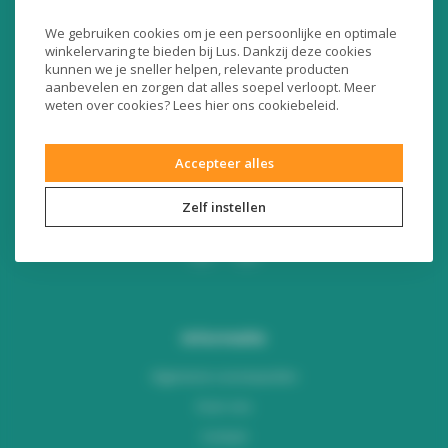
Liersesteenweg 321
We gebruiken cookies om je een persoonlijke en optimale
3130 Begijnendijk (België)
winkelervaring te bieden bij Lus. Dankzij deze cookies
RPR Leuven
kunnen we je sneller helpen, relevante producten
BE0453445504
aanbevelen en zorgen dat alles soepel verloopt. Meer
weten over cookies? Lees
hier
ons cookiebeleid.
+32 16 49 82 41
Accepteer alles
webshop@lus.be
Zelf instellen
Informatie
Algemene voorwaarden
Over ons
Contact