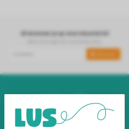
Abonneer je op onze nieuwsbrief
Blijf op de hoogte over onze laatste acties
Abonneer
Audiomix BV