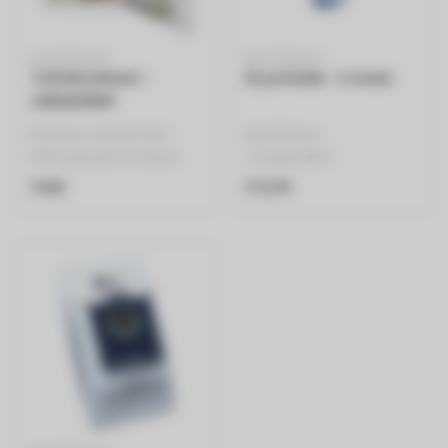
ELECTROLUX
ELECTROLUX
Tafelkoelkast -
Dryerballs - 2 stuks
LXB1AE15W1
Electrolux LXB1AE15W1
ELEKTROLUX
Nettocapaciteit koelkast:
- Drogerballen
146 l
- Set van 2
€448
€16,99
Geluidsniveau: 38 dB
- Blauw, Groen
Ja..