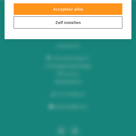
Accepteer alles
Zelf instellen
Audiomix BV
Liersesteenweg 321
3130 Begijnendijk (België)
RPR Leuven
BE0453445504
+32 16 49 82 41
webshop@lus.be