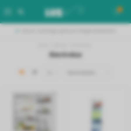
0
MENU
Binnen 2 werkdagen geleverd in België & Nederland!
Home
/
Merken
/
Electrolux
Electrolux