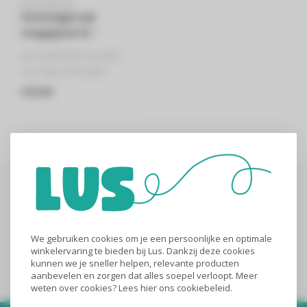
ELECTROLUX
Stofzuigerzak
megapack 12 -
gr201sm
AEG GR201SM. Geschikt
voor type stofzuiger:
Cilinderstofzuiger,
€24,99
Producttype:Stof..
Abonneer je op onze nieuwsbrief
Blijf op de hoogte over onze laatste acties
We gebruiken cookies om je een persoonlijke en optimale
winkelervaring te bieden bij Lus. Dankzij deze cookies
Abonneer
kunnen we je sneller helpen, relevante producten
aanbevelen en zorgen dat alles soepel verloopt. Meer
weten over cookies? Lees
hier
ons cookiebeleid.