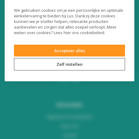
Liersesteenweg 321
We gebruiken cookies om je een persoonlijke en optimale
3130 Begijnendijk (België)
winkelervaring te bieden bij Lus. Dankzij deze cookies
RPR Leuven
kunnen we je sneller helpen, relevante producten
BE0453445504
aanbevelen en zorgen dat alles soepel verloopt. Meer
weten over cookies? Lees
hier
ons cookiebeleid.
+32 16 49 82 41
Accepteer alles
webshop@lus.be
Zelf instellen
Informatie
Algemene voorwaarden
Over ons
Contact