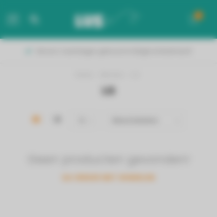
0
MENU
Binnen 2 werkdagen geleverd in België & Nederland!
Home
/
Merken
/
LG
LG
Geen producten gevonden!
GA VERDER MET WINKELEN