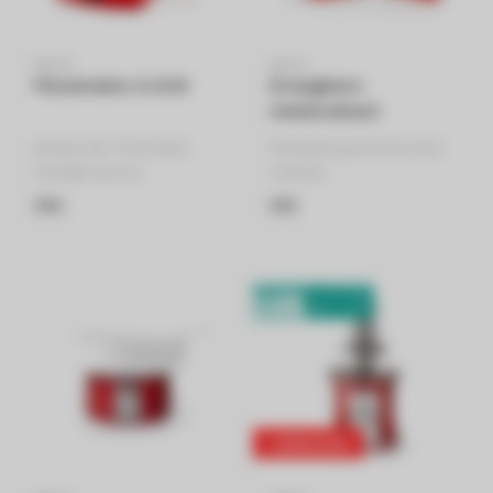
NEDIS
NEDIS
Pizzamaker & Grill
Draagbare
minikoelkast
Minder dan 10 minuten
Ruimtebesparend en licht
heerlijke pizza's
ontwerp
Geschikt voor het maken
Capaciteit van 4 liter of 6
€59
€55
van omeletten, ..
blikjes van 33 cl
..
cadeautip