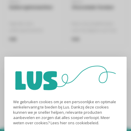
NEDIS
NEDIS
Suikerspinmachine
Chocolade fondue
Stijlvolle retro
Retro chocoladefontein
suikerspinmachine
voor het dippen van fruit,
Geschikt voor kant-en-klare
koekjes,enz
€45
€44
suiker, gekleurd..
Gebruik elke soor..
Abonneer je op onze nieuwsbrief
Blijf op de hoogte over onze laatste acties
We gebruiken cookies om je een persoonlijke en optimale
winkelervaring te bieden bij Lus. Dankzij deze cookies
Abonneer
kunnen we je sneller helpen, relevante producten
aanbevelen en zorgen dat alles soepel verloopt. Meer
weten over cookies? Lees
hier
ons cookiebeleid.