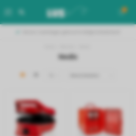
0
MENU
Binnen 2 werkdagen geleverd in België & Nederland!
Home
/
Merken
/
Nedis
Nedis