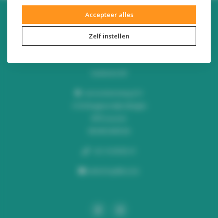
Accepteer alles
Zelf instellen
Audiomix BV
Liersesteenweg 321
3130 Begijnendijk (België)
RPR Leuven
BE0453445504
+32 16 49 82 41
webshop@lus.be