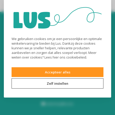
We gebruiken cookies om je een persoonlijke en optimale
winkelervaring te bieden bij Lus. Dankzij deze cookies
kunnen we je sneller helpen, relevante producten
Audiomix BV
aanbevelen en zorgen dat alles soepel verloopt. Meer
weten over cookies? Lees
hier
ons cookiebeleid.
Liersesteenweg 321
3130 Begijnendijk (België)
Accepteer alles
RPR Leuven
BE0453445504
Zelf instellen
+32 16 49 82 41
webshop@lus.be