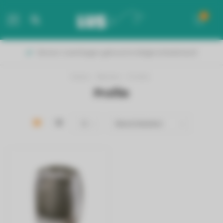
0
MENU
Binnen 2 werkdagen geleverd in België & Nederland!
Home
/
Merken
/
Profile
Profile