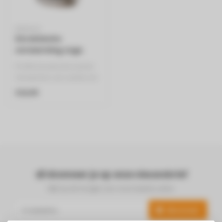
PROFILE
Keramische
verwarming Jugo
Profile keramische kachel
Verwarmen van ruimtes tot
15m²
€24,99
2-standen schakelaa..
Abonneer je op onze nieuwsbrief
Blijf op de hoogte over onze laatste acties
Abonneer