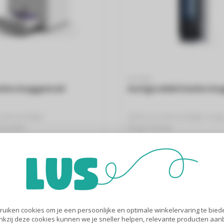
STYLIES
sche muggenval
Auriga elektrische m
sectenverdelger
Stylies Insectenverdelger Aurig
micaliën
Elegant design
 ongeveer 30 m²..
UV-lamp
€49
uiken cookies om je een persoonlijke en optimale winkelervaring te biede
nkzij deze cookies kunnen we je sneller helpen, relevante producten aa