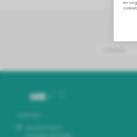
en zorg
cookieb
Audiomix BV
Liersesteenweg 321
3130 Begijnendijk (België)