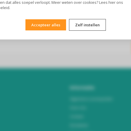
en dat alles soepel verloopt. Meer weten over cookies? Lees
hier
ons
eleid.
Accepteer alles
Zelf instellen
Abonneer je op onze nieuwsbrief
Blijf op de hoogte over onze laatste acties
Informatie
Algemene voorwaarden
Over ons
Contact
Disclaimer