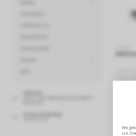
Outdoor
Tweedekans
Cadeaubon Lus
Beeld & Geluid
Samsung acties
STYLIES
Elektri
Quooker
Stylies In
Miele
Zonder che
Bereik van
€49
Levering
Binnen 2 werkdagen geleverd in België &
Nederland!
Gratis verzending
Vanaf 50 euro!
We gebr
Lus. Da