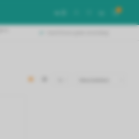
0
NL
gië &
Vanaf 50 euro gratis verzending!