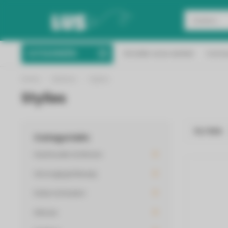
nen 2 werkdagen geleverd in België &
CATEGORIEËN
Ontdek onze winkel
Conta
Vanaf 50 euro g
Nederland!
Home
/
Merken
/
Stylies
Stylies
FILTERS
Categorieën
Huishouden & Wonen
Verzorging & Beauty
Koken & Keuken
Inbouw