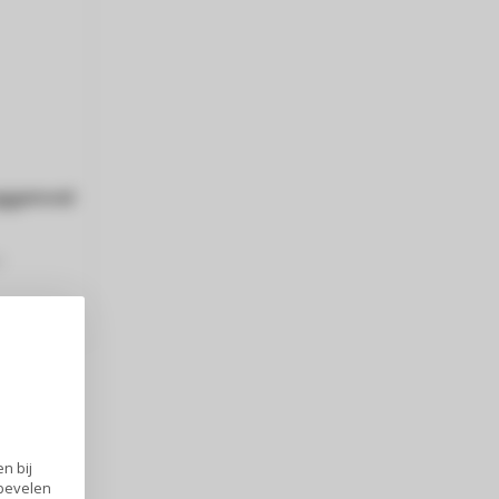
uggenval
a
n bij
nbevelen