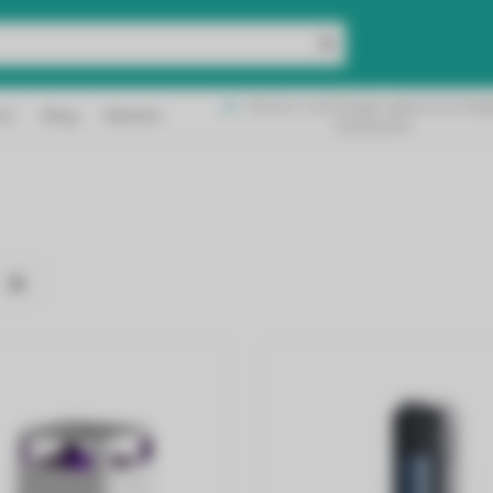
Binnen 2 werkdagen geleverd in Bel
ct
Blog
Merken
ratis verzending!
Nederland!