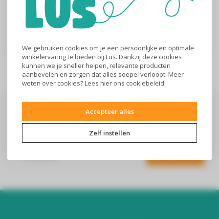
Tefal Classic PP1500
TEFAL
weegschaal
Keukenweegschaal digitaal
Elektronische weegschaal
BC5000S
€18,99
€16,99
Maximalegewichtscapac..
Elektronische
We gebruiken cookies om je een persoonlijke en optimale
winkelervaring te bieden bij Lus. Dankzij deze cookies
keukenweegschaal
kunnen we je sneller helpen, relevante producten
Maxima..
aanbevelen en zorgen dat alles soepel verloopt. Meer
weten over cookies? Lees
hier
ons cookiebeleid.
Accepteer alles
Abonneer je op onze nieuwsbrief
Zelf instellen
Blijf op de hoogte over onze laatste acties
Abonneer