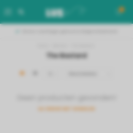
0
MENU
Binnen 2 werkdagen geleverd in België & Nederland!
Home
/
Merken
/
The Bastard
The Bastard
Geen producten gevonden!
GA VERDER MET WINKELEN