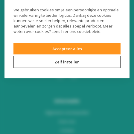
Liersesteenweg 321
We gebruiken cookies om je een persoonlijke en optimale
3130 Begijnendijk (België)
winkelervaring te bieden bij Lus. Dankzij deze cookies
RPR Leuven
kunnen we je sneller helpen, relevante producten
BE0453445504
aanbevelen en zorgen dat alles soepel verloopt. Meer
weten over cookies? Lees
hier
ons cookiebeleid.
+32 16 49 82 41
Accepteer alles
webshop@lus.be
Zelf instellen
Informatie
Algemene voorwaarden
Over ons
Contact