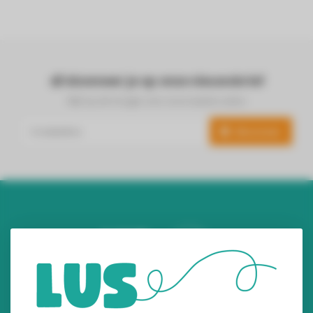
Abonneer je op onze nieuwsbrief
Blijf op de hoogte over onze laatste acties
Abonneer
Audiomix BV