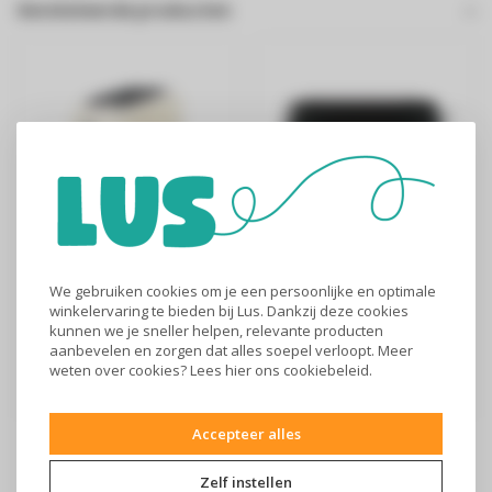
Gerelateerde producten
Broodrooster crème
Broodrooster Zwart
We gebruiken cookies om je een persoonlijke en optimale
- TSF02CREU
TSF02BLEU
winkelervaring te bieden bij Lus. Dankzij deze cookies
€169
€165
kunnen we je sneller helpen, relevante producten
aanbevelen en zorgen dat alles soepel verloopt. Meer
Smeg TSF02CREU Aantal
SMEG - Broodrooster -
weten over cookies? Lees
hier
ons cookiebeleid.
sneetjes: 4 snede(n) Kleur
TSF02BLEU
van het p..
Accepteer alles
Zelf instellen