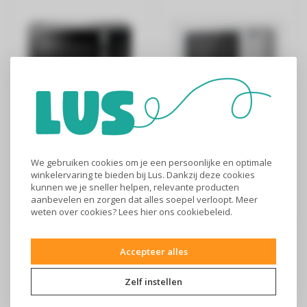
Microgolfoven 28l -
Microgolfoven 32 l -
MC28H5015CSEN
NNST45KWEPG
We gebruiken cookies om je een persoonlijke en optimale
€199
€219
winkelervaring te bieden bij Lus. Dankzij deze cookies
kunnen we je sneller helpen, relevante producten
Samsung microgolfoven 28l
Panasonic NNST45KWEPG
aanbevelen en zorgen dat alles soepel verloopt. Meer
15 standaard
Microgolfoven Capaciteit 32
weten over cookies? Lees
hier
ons cookiebeleid.
kookprogramma's Ke..
l
Accepteer alles
Zelf instellen