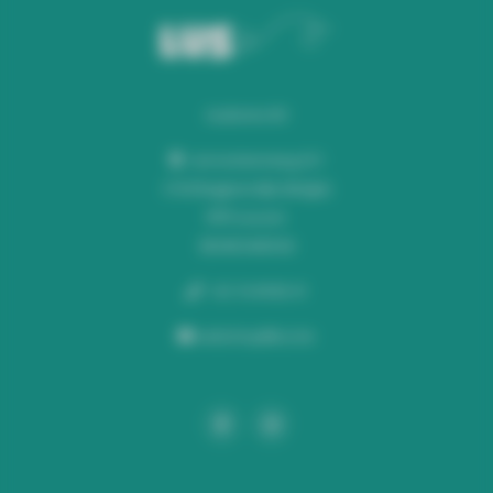
Audiomix BV
Liersesteenweg 321
3130 Begijnendijk (België)
RPR Leuven
BE0453445504
+32 16 49 82 41
webshop@lus.be