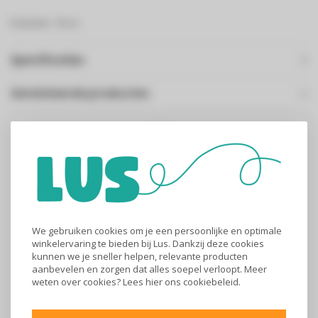
Diameter: 18 cm
Specificaties
Gerelateerde producten
We gebruiken cookies om je een persoonlijke en optimale
winkelervaring te bieden bij Lus. Dankzij deze cookies
kunnen we je sneller helpen, relevante producten
Leo recycled
Ronde cocotte kers -
aanbevelen en zorgen dat alles soepel verloopt. Meer
braadpan antikleef -
28 cm
weten over cookies? Lees
hier
ons cookiebeleid.
24cm
€41,99
€349,99