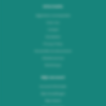
Informatie
Algemene voorwaarden
Over ons
Contact
Disclaimer
Privacy Policy
Verzenden & retourneren
Klantenservice
Workshops
Mijn account
Account informatie
Mijn bestellingen
Mijn tickets