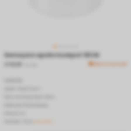
Demeyere apollo kookpot 18CM
€159,99
Niet in voorraad
Incl. btw
DEMEYERE
Apollo "Dutch Oven".
Kleur van het product: Zilver,
Materiaal: Roestvrijstaal,
Inhoud: 2,2 l.
Diameter: 18 cm
Lees meer..