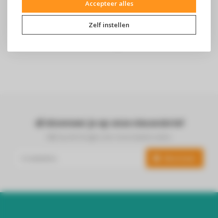
Berghoff braadpan 24 cm
STAUB Cocotte Materiaal:
Accepteer alles
Braadpan
Gietijzer Diameter: 28 cm
Zelf instellen
Abonneer je op onze nieuwsbrief
Blijf op de hoogte over onze laatste acties
Abonneer