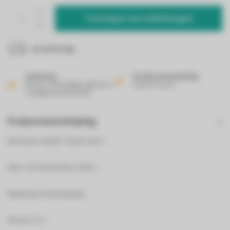
Toevoegen aan winkelwagen
op aanvraag
Levering
Gratis verzending
Binnen 2 werkdagen geleverd
Vanaf 50 euro!
in België & Nederland!
Productomschrijving
Demeyere Apollo "Dutch Oven".
Kleur van het product: Zilver,
Materiaal: Roestvrijstaal,
Inhoud: 2,2 l.