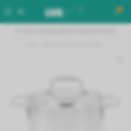
0
MENU
Binnen 2 werkdagen geleverd in België & Nederland!
Home
/
Demeyere apollo kookpot 18CM