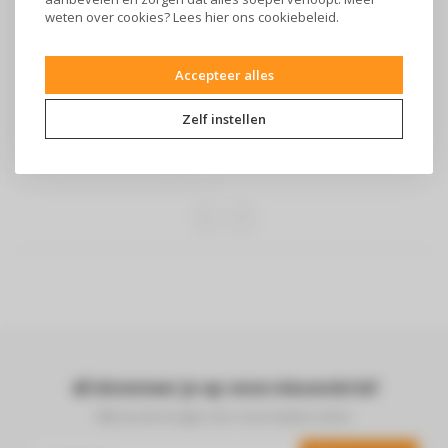
weten over cookies? Lees
hier
ons cookiebeleid.
Snijmachine twin
Accepteer alles
slicer SL3855
€118,99
Zelf instellen
FRITEL snijmachine Uniek
inox messen Diameter mes
van 22..
Abonneer je op onze nieuwsbrief
Blijf op de hoogte over onze laatste acties