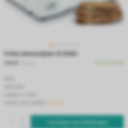
Fritel allessnijder SL3080
€64,95
Op voorraad
Incl. btw
FRITEL
allessnijder
Snijdikte: 0 - 20 mm
Onderhoudsvriendelijk
Lees meer..
Toevoegen aan winkelwagen