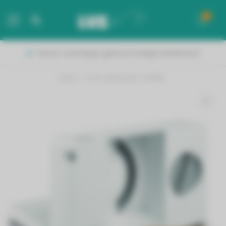
0
MENU
Binnen 2 werkdagen geleverd in België & Nederland!
Home
/
Fritel allessnijder SL3080