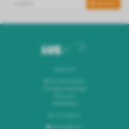
Abonneer
Audiomix BV
Liersesteenweg 321
3130 Begijnendijk (België)
RPR Leuven
BE0453445504
+32 16 49 82 41
webshop@lus.be