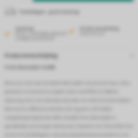
7 werkdagen - gratis levering
Levering
Gratis verzending
Binnen 2 werkdagen geleverd
Vanaf 50 euro!
in België & Nederland!
Productomschrijving
Fritel allessnijder SL3080
Ben je op zoek naar de ideale allessnijder om je brood, kaas, vlees,
groenten en fruit mee te snijden? Dan is de FRITEL SL 3080 de
oplossing. Het is een absolute aanrader om zelf je brood te bakken.
Met onze SL 3080 kan je dit dan ook nog eens zelf snijden
naargelang de gewenste dikte, heerlijk! Onze allessnijder is
gemakkelijk op te bergen dankzij zijn compacte vorm. Bovendien kan
je hem ook dichtklappen, wat extra plaatsbesparend werkt en ook