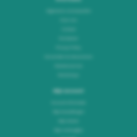
Algemene voorwaarden
Over ons
Contact
Disclaimer
Privacy Policy
Verzenden & retourneren
Klantenservice
Workshops
Mijn account
Account informatie
Mijn bestellingen
Mijn tickets
Mijn verlanglijst