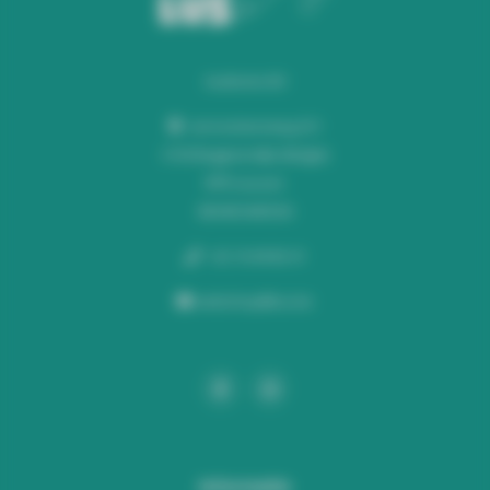
Audiomix BV
Liersesteenweg 321
3130 Begijnendijk (België)
RPR Leuven
BE0453445504
+32 16 49 82 41
webshop@lus.be
Informatie