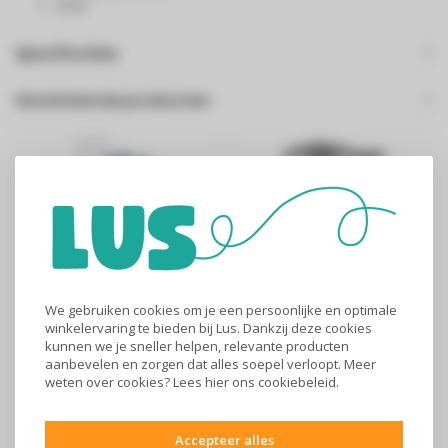
450W
Specificaties
Gerelateerde producten
We gebruiken cookies om je een persoonlijke en optimale
winkelervaring te bieden bij Lus. Dankzij deze cookies
MultiPro Go
Hakmolen draadloos
kunnen we je sneller helpen, relevante producten
foodprocessor -
- 1.19l
aanbevelen en zorgen dat alles soepel verloopt. Meer
FDP22.130GY
weten over cookies? Lees
hier
ons cookiebeleid.
€65
€119
KENWOOD - Foodprocessor
KitchenAid 5KFCB519EER
Accepteer alles
- Blauwgrijs
Inhoud bak/kan: 1,19 l