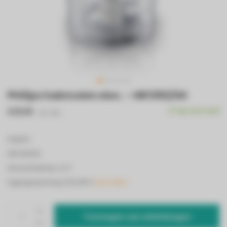
Philips hakmolen elec. - HR1393/00
€29,95
Op voorraad
Incl. btw
PHILIPS
HR1393/00
Inhoud bak/kan: 0,7 l
Ingangsspanning: 220-240 V
Lees meer..
Toevoegen aan winkelwagen