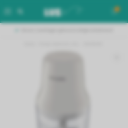
0
MENU
Binnen 2 werkdagen geleverd in België & Nederland!
Home
/
Philips hakmolen elec. - HR1393/00