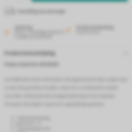
bestelling op aanvraag!
Levering
Gratis verzending
Binnen 2 werkdagen geleverd
Vanaf 50 euro!
in België & Nederland!
Productomschrijving
Philips hakmolen HR1393/00
Uw helpende hand in de keuken. Het apparaat kan alles snijden wat
u maar wilt: groenten, kruiden, noten enz. en dat binnen enkele
seconden. Dankzij de eenvoudige bediening en het compacte
formaat is fijnsnijden nog nooit zo gemakkelijk geweest.
vaatwasbestendig
grote kom 1.7l
roestvrijstalen mes