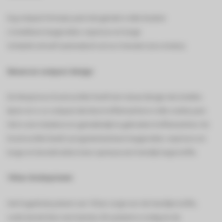
Erg compact formaat, past met gemak in elke keuken
2 instelbare kopgroottes: espresso en lungo
Schakelt zichzelf automatisch uit na 3 minuten (eco-modus)
Nieuw en compact design
De Nespresso Essenza Mini heeft een nieuw design met strakke
lijnen en is zo compact dat deze koffiemachine in elke ruimte past.
Het is een intuïtieve en gemakkelijk te gebruiken koffiemachine. De
Essenza Mini biedt 2 programmeerbare kopgroottes: espresso en
lungo en bereidt iedere keer opnieuw een heerlijk kopje koffie.
19 bar druksysteem
Het hogedruksysteem van 19 bar zorgt voor de heerlijke koffie,
zoals bereid door een barista. Dit systeem is nodig om de