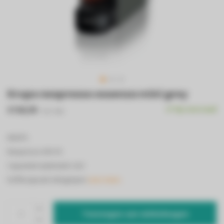
Krups nespresso essenza mini grey
€106,99
Op voorraad
Incl. btw
KRUPS
Nespresso XN110
Capaciteit watertank: 0,6 l
Koffiecapsule inbegrepen
Lees meer..
Toevoegen aan winkelwagen