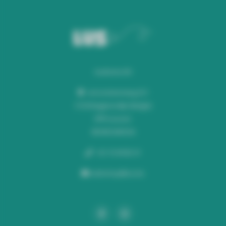
Audiomix BV
Liersesteenweg 321
3130 Begijnendijk (België)
RPR Leuven
BE0453445504
+32 16 49 82 41
webshop@lus.be