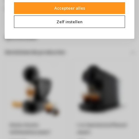
Accepteer alles
een diversiteit aan smaken en aromaprofielen.
Zelf instellen
Specificaties
Gerelateerde producten
Dolce Gusto
L'or barista koffiezet
infinissima zwart
zwart