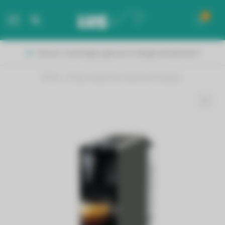
0
MENU
Vanaf 50 euro gratis verzending!
Home
/
Krups nespresso essenza mini grey