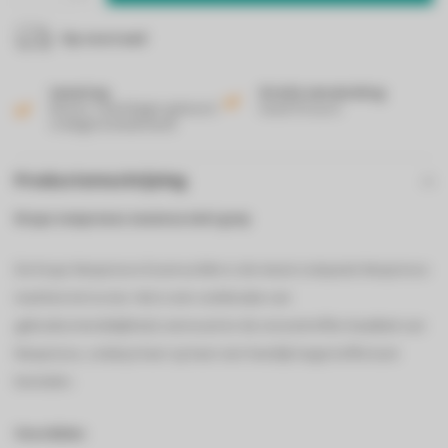
Op voorraad
Levering
Gratis verzending
Binnen 2 werkdagen geleverd
Vanaf 50 euro!
in België & Nederland!
Productomschrijving
Krups nespresso essenza mini grey
De Krups Nespresso Essenza Mini is de meest compacte Nespresso
machine tot nu toe. Het is een combinatie van
gebruiksvriendelijkheid, eenvoud en de onovertroffen kwaliteit van
Nespresso, zodat je keer op keer een heerlijk kopje koffie kunt
bereiden.
Voordelen