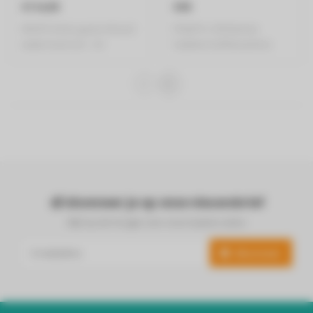
€114,99
€99
KRUPS Dolce gusto Inhoud
PHILIPS L'OR Barista
waterreservoir: 1.2l
Sublime-koffiemachine
Eenvoudig ..
Personalisati..
Abonneer je op onze nieuwsbrief
Blijf op de hoogte over onze laatste acties
Abonneer