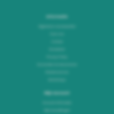
Informatie
Algemene voorwaarden
Over ons
Contact
Disclaimer
Privacy Policy
Verzenden & retourneren
Klantenservice
Workshops
Mijn account
Account informatie
Mijn bestellingen