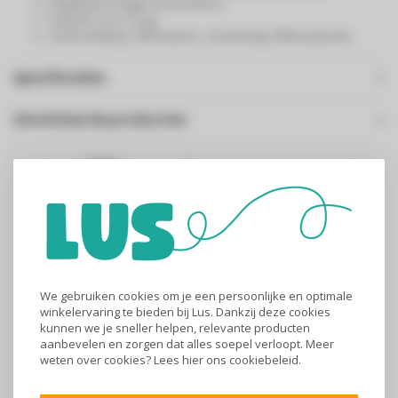
Regelbare hoogte tot circa 96 cm
Gewicht: circa 7,3 kg
Samenstelling: 100% katoen, schuimlaag 100% polyester
Specificaties
Gerelateerde producten
We gebruiken cookies om je een persoonlijke en optimale
winkelervaring te bieden bij Lus. Dankzij deze cookies
LAURASTAR
kunnen we je sneller helpen, relevante producten
Strijkplank
aanbevelen en zorgen dat alles soepel verloopt. Meer
comfortboard - lips
weten over cookies? Lees
hier
ons cookiebeleid.
Laurastar