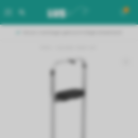
0
MENU
Binnen 2 werkdagen geleverd in België & Nederland!
Home
/
Laurastar steam cart