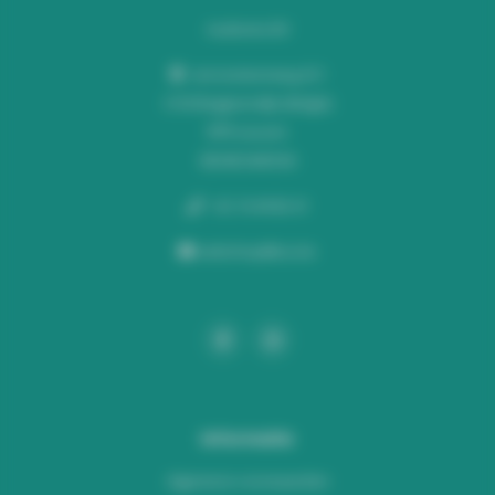
Audiomix BV
Liersesteenweg 321
3130 Begijnendijk (België)
RPR Leuven
BE0453445504
+32 16 49 82 41
webshop@lus.be
Informatie
Algemene voorwaarden