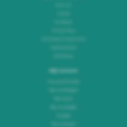
Over ons
Contact
Disclaimer
Privacy Policy
Verzenden & retourneren
Klantenservice
Workshops
Mijn account
Account informatie
Mijn bestellingen
Mijn tickets
Mijn verlanglijst
Vergelijk
Alle producten