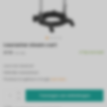
Laurastar steam cart
€119
Op voorraad
Incl. btw
Laura star steamcart
Makkelijk verplaatsbaar
Plooibaar & regelbaar in hoogte
Lees meer..
Toevoegen aan winkelwagen