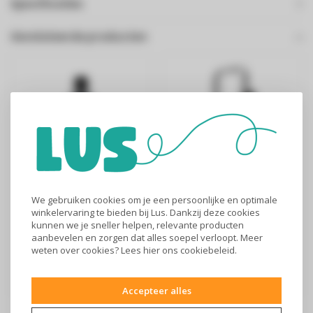
Specificaties
Gerelateerde producten
We gebruiken cookies om je een persoonlijke en optimale
Laurastar
Laurastar IZZI Cart
winkelervaring te bieden bij Lus. Dankzij deze cookies
ontkalkingsoplossing
kunnen we je sneller helpen, relevante producten
aanbevelen en zorgen dat alles soepel verloopt. Meer
€19,99
€149
weten over cookies? Lees
hier
ons cookiebeleid.
Laurastar universele
“Laurastar by BOSS“ IZZI
ontkalkingsoplossing -
Cart Kunt u uw
Accepteer alles
500ML De univer..
stoomreiniger overa..