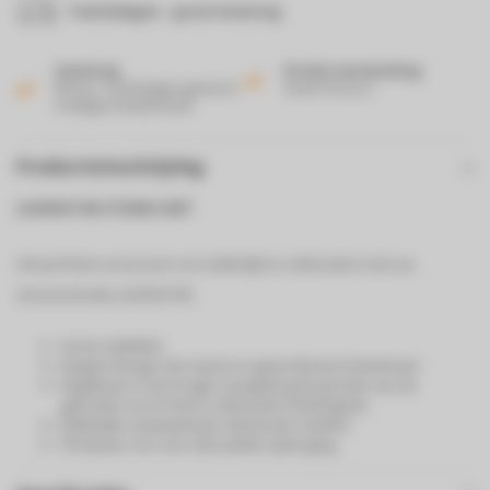
7 werkdagen - gratis levering
Levering
Gratis verzending
Binnen 2 werkdagen geleverd
Vanaf 50 euro!
in België & Nederland!
Productomschrijving
LAURASTAR STEAM CART
Het perfecte accessoire om makkelijk te ontkreuken met uw
stoomcentrale LAURASTAR.
Grote stabiliteit
Elegant design met staven in geanodiseerd aluminium
Regelbaar in de hoogte naargelang de grootte van de
gebruiker en/of het te ontkreuken kledingstuk
Makkelijk verplaatsbaar dankzij de 4 wielen
Plooibaar voor een ultra platte opberging.