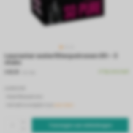
Laurastar waterfilterpatronen lift - 3
stuks
€49,95
Op voorraad
Incl. btw
LAURASTAR
- Waterfilterpatronen
- Anti kalk & verwijdert zout
Lees meer..
Toevoegen aan winkelwagen