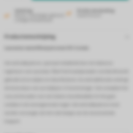
Levering
Gratis verzending
Binnen 2 werkdagen geleverd
Vanaf 50 euro!
in België & Nederland!
Productomschrijving
Laurastar waterfilterpatronen lift 3 stuks
Het anti-kalkpatroon, speciaal ontwikkeld door de Zwitserse
ingenieurs van Laurastar, filtert het kraantjeswater voordat dit wordt
gebruikt om te strijken en desinfecteren. De anti-kalkfunctie verlengt
de levensduur van uw strijkijzer of stoomreiniger. Ook verwijdert het
zout uit het water voor een betere stoomkwaliteit. En het gaat
oxidatie in de stoomgenerator tegen. Het anti-kalkpatroon moet
worden vervangen als het rode lampje van de stoomcentrale
knippert.