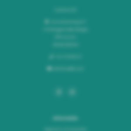
Audiomix BV
Liersesteenweg 321
3130 Begijnendijk (België)
RPR Leuven
BE0453445504
+32 16 49 82 41
webshop@lus.be
Informatie
Algemene voorwaarden