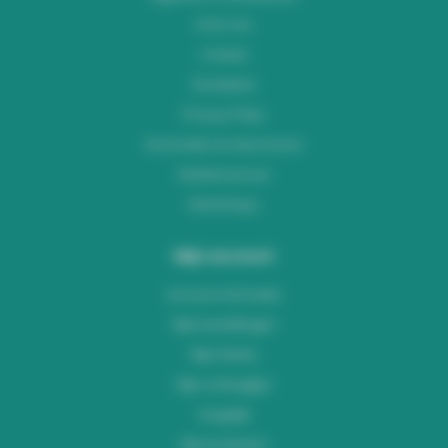
Over ons
Contact
Disclaimer
Privacy Policy
Verzenden & retourneren
Klantenservice
Workshops
Mijn account
Account informatie
Mijn bestellingen
Mijn tickets
Mijn verlanglijst
Vergelijk
Alle producten