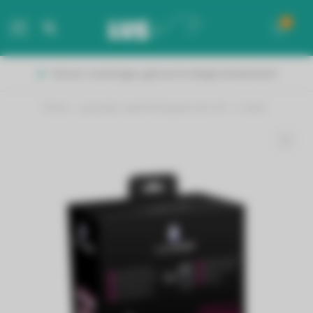
0
MENU
Binnen 2 werkdagen geleverd in België & Nederland!
Home
/
Laurastar waterfilterpatronen lift - 3 stuks