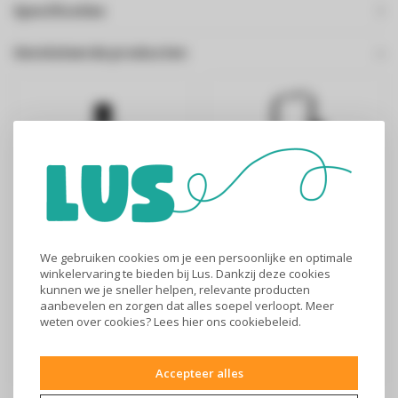
Specificaties
Gerelateerde producten
We gebruiken cookies om je een persoonlijke en optimale
Laurastar
Laurastar IZZI Cart
winkelervaring te bieden bij Lus. Dankzij deze cookies
ontkalkingsoplossing
kunnen we je sneller helpen, relevante producten
aanbevelen en zorgen dat alles soepel verloopt. Meer
€19,99
€149
weten over cookies? Lees
hier
ons cookiebeleid.
Laurastar universele
“Laurastar by BOSS“ IZZI
ontkalkingsoplossing -
Cart Kunt u uw
Accepteer alles
500ML De univer..
stoomreiniger overa..