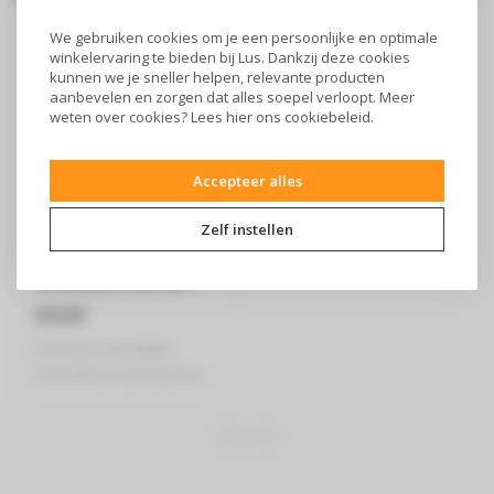
We gebruiken cookies om je een persoonlijke en optimale
winkelervaring te bieden bij Lus. Dankzij deze cookies
kunnen we je sneller helpen, relevante producten
aanbevelen en zorgen dat alles soepel verloopt. Meer
weten over cookies? Lees
hier
ons cookiebeleid.
Accepteer alles
Zelf instellen
Elektrische
tandenborstel wit -
EW-DM81
€59,99
Panasonic EW-DM81
Stroombron: Batterij/Accu
Aantal opzetbo..