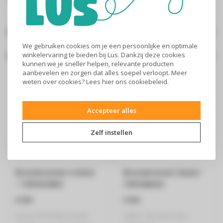
Specificaties
We gebruiken cookies om je een persoonlijke en optimale
winkelervaring te bieden bij Lus. Dankzij deze cookies
Gerelateerde producten
kunnen we je sneller helpen, relevante producten
aanbevelen en zorgen dat alles soepel verloopt. Meer
weten over cookies? Lees
hier
ons cookiebeleid.
Accepteer alles
Zelf instellen
Broodrooster crème
Broodrooster Zwart
- TSF02CREU
TSF02BLEU
€169
€165
Smeg TSF02CREU Aantal
SMEG - Broodrooster -