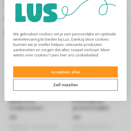
Bestel nu de Philips Foodprocessor HR7310/00 op Lus !
Specificaties
Gerelateerde producten
We gebruiken cookies om je een persoonlijke en optimale
winkelervaring te bieden bij Lus. Dankzij deze cookies
kunnen we je sneller helpen, relevante producten
aanbevelen en zorgen dat alles soepel verloopt. Meer
weten over cookies? Lees
hier
ons cookiebeleid.
Accepteer alles
Zelf instellen
MultiPro Go
Fresh express
foodprocessor -
groentensnijder
FDP22.130GY
DJ755G10
€65
€49
KENWOOD - Foodprocessor
Moulinex DJ755G10 + 5