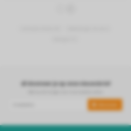
Huishouden & Wonen
(40)
Sledestofzuigers met zak
(3)
Stofzuigers
(10)
Abonneer je op onze nieuwsbrief
Blijf op de hoogte over onze laatste acties
Abonneer