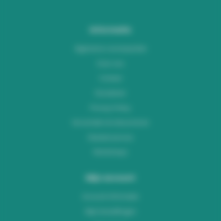
Informatie
Algemene voorwaarden
Over ons
Contact
Disclaimer
Privacy Policy
Verzenden & retourneren
Klantenservice
Workshops
Mijn account
Account informatie
Mijn bestellingen