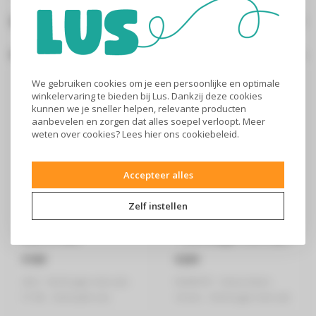
Specificaties
Gerelateerde producten
We gebruiken cookies om je een persoonlijke en optimale
winkelervaring te bieden bij Lus. Dankzij deze cookies
kunnen we je sneller helpen, relevante producten
aanbevelen en zorgen dat alles soepel verloopt. Meer
weten over cookies? Lees
hier
ons cookiebeleid.
Accepteer alles
Zelf instellen
Stofzuiger met zak
Henry Next HVN202-11
VX8-2-6IW
- Stofzuiger met zak -
Groen
€169
€239
AEG - Stofzuiger met zak -
NUMATIC - Henry Next -
57 db - Gemaakt van
Groen - Stofzuiger met zak
gerecyclee..