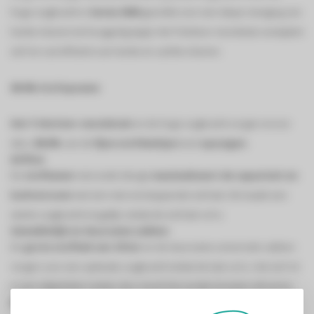
hoge zuigkracht is
Series 5000
geschikt voor een diepe reiniging van
harde vloeren tot hoogpolig tapijt. Het TriActive+ mondstuk verwijdert
stof en vuil efficiënt van harde en zachte vloeren.
99.9% Stofopname
Het TriActive+-mondstuk
en de hoge zuigkracht zorgen ervoor
dat u
99,9%
van de
fijne stofdeeltjes
kunt
opzuigen.
Airflow
De
stofkamer
met uniek design
maximaliseert de capaciteit en
luchtstroom
met een niet-verstoppende stofzak. Dit maakt een
sterke zuigkracht mogelijk, totdat de stofzak vol is.
Gemakkelijk en duurzame zakken
De
grote stofbak van 4 liter
en de duurzame universele zakken
zorgen voor een optimale zuigkracht totdat de bak vol is. Het stof zit
in een afgesloten ruimte, dus u kunt het zonder knoeien afvoeren.
Bestel nu de Philips stofzuiger met zak FC8575/09 op lus !