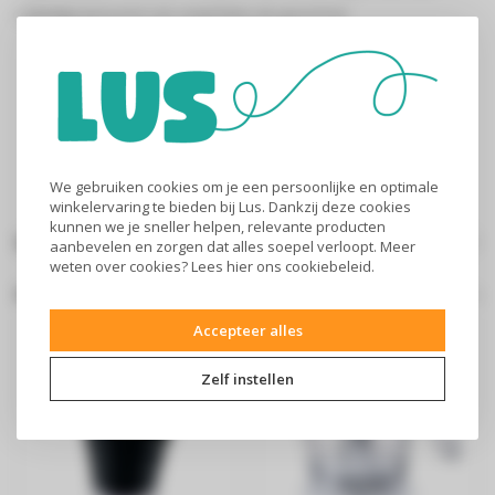
volledige persvorm van zowel klein als groot fruit.
We gebruiken cookies om je een persoonlijke en optimale
winkelervaring te bieden bij Lus. Dankzij deze cookies
kunnen we je sneller helpen, relevante producten
Specificaties
aanbevelen en zorgen dat alles soepel verloopt. Meer
weten over cookies? Lees
hier
ons cookiebeleid.
Gerelateerde producten
Accepteer alles
Zelf instellen