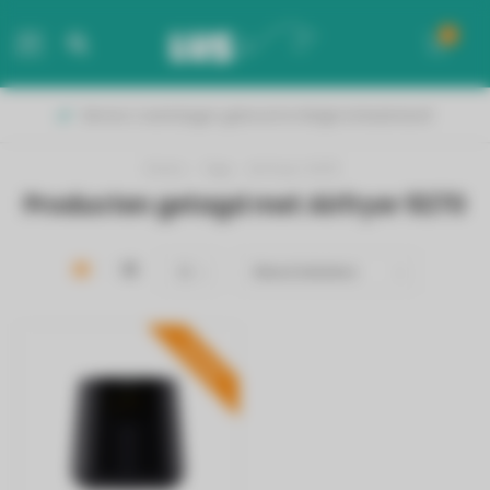
0
MENU
Binnen 2 werkdagen geleverd in België & Nederland!
Home
/
Tags
/
Airfryer 9270
Producten getagd met Airfryer 9270
PROMO