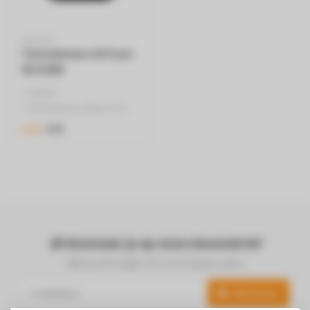
PHILIPS
Tweedekans Airfryer
9270/96
- PHILIPS
- Tweedekans (Meer info
onderaan bij specificaties)
€75
€149
- 1.2 Kg..
Abonneer je op onze nieuwsbrief
Blijf op de hoogte over onze laatste acties
Abonneer