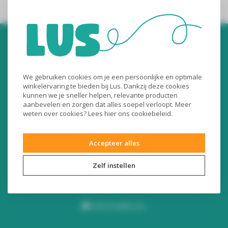
We gebruiken cookies om je een persoonlijke en optimale
winkelervaring te bieden bij Lus. Dankzij deze cookies
kunnen we je sneller helpen, relevante producten
Audiomix BV
aanbevelen en zorgen dat alles soepel verloopt. Meer
weten over cookies? Lees
hier
ons cookiebeleid.
Liersesteenweg 321
3130 Begijnendijk (België)
Accepteer alles
RPR Leuven
BE0453445504
Zelf instellen
+32 16 49 82 41
webshop@lus.be