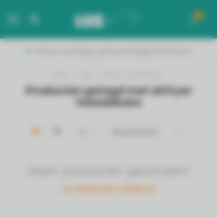
0
MENU
Binnen 2 werkdagen geleverd in België & Nederland!
Home
/
Tags
/
airfryer tweedekans
Producten getagd met airfryer
tweedekans
Geen producten gevonden!
GA VERDER MET WINKELEN