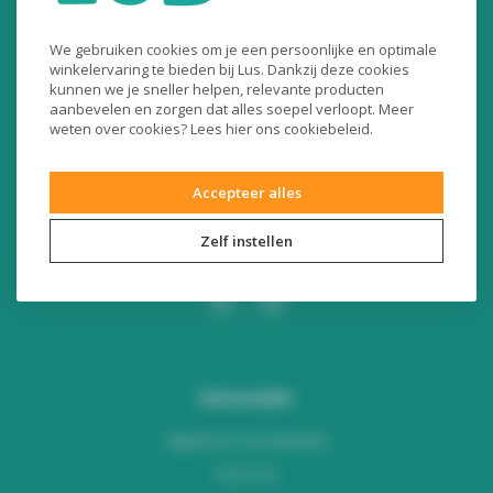
Liersesteenweg 321
We gebruiken cookies om je een persoonlijke en optimale
3130 Begijnendijk (België)
winkelervaring te bieden bij Lus. Dankzij deze cookies
kunnen we je sneller helpen, relevante producten
RPR Leuven
aanbevelen en zorgen dat alles soepel verloopt. Meer
BE0453445504
weten over cookies? Lees
hier
ons cookiebeleid.
+32 16 49 82 41
Accepteer alles
webshop@lus.be
Zelf instellen
Informatie
Algemene voorwaarden
Over ons