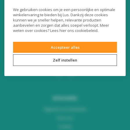
Liersesteenweg 321
We gebruiken cookies om je een persoonlijke en optimale
3130 Begijnendijk (België)
winkelervaring te bieden bij Lus. Dankzij deze cookies
RPR Leuven
kunnen we je sneller helpen, relevante producten
BE0453445504
aanbevelen en zorgen dat alles soepel verloopt. Meer
weten over cookies? Lees
hier
ons cookiebeleid.
+32 16 49 82 41
Accepteer alles
webshop@lus.be
Zelf instellen
Informatie
Algemene voorwaarden
Over ons
Contact