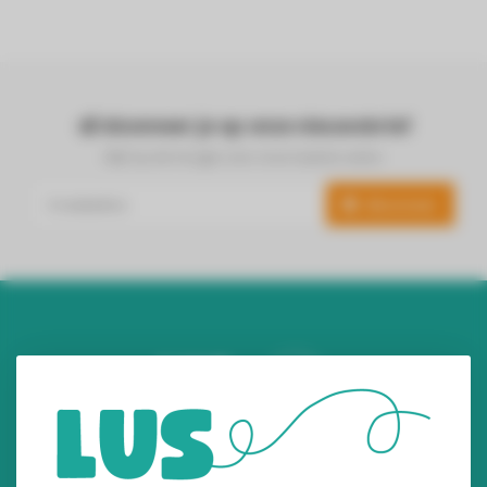
Abonneer je op onze nieuwsbrief
Blijf op de hoogte over onze laatste acties
Abonneer
Audiomix BV