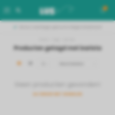
0
MENU
Binnen 2 werkdagen geleverd in België & Nederland!
Home
/
Tags
/
barista
Producten getagd met barista
Geen producten gevonden!
GA VERDER MET WINKELEN