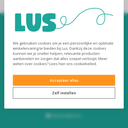
We gebruiken cookies om je een persoonlijke en optimale
winkelervaring te bieden bij Lus. Dankzij deze cookies
kunnen we je sneller helpen, relevante producten
Audiomix BV
aanbevelen en zorgen dat alles soepel verloopt. Meer
weten over cookies? Lees
hier
ons cookiebeleid.
Liersesteenweg 321
3130 Begijnendijk (België)
Accepteer alles
RPR Leuven
BE0453445504
Zelf instellen
+32 16 49 82 41
webshop@lus.be