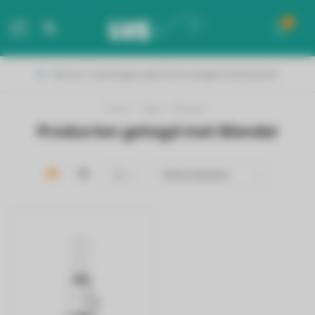
0
MENU
Binnen 2 werkdagen geleverd in België & Nederland!
Home
/
Tags
/
Blender
Producten getagd met Blender