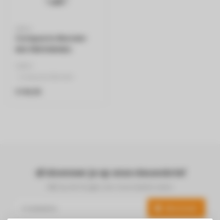
SMEG
Compacte Blender
Wit PBF01WHEU
SMEG
- Compacte Blender
- Wit
€109,95
- PBF01WHEU
- 50's Style Aesthetic
- 0,6 l
..
Abonneer je op onze nieuwsbrief
Blijf op de hoogte over onze laatste acties
Abonneer