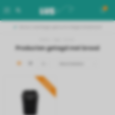
0
MENU
Binnen 2 werkdagen geleverd in België & Nederland!
Home
/
Tags
/
brood
Producten getagd met brood
PROMO