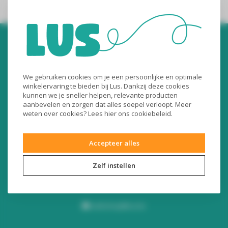
We gebruiken cookies om je een persoonlijke en optimale
winkelervaring te bieden bij Lus. Dankzij deze cookies
kunnen we je sneller helpen, relevante producten
Audiomix BV
aanbevelen en zorgen dat alles soepel verloopt. Meer
weten over cookies? Lees
hier
ons cookiebeleid.
Liersesteenweg 321
3130 Begijnendijk (België)
Accepteer alles
RPR Leuven
BE0453445504
Zelf instellen
+32 16 49 82 41
webshop@lus.be