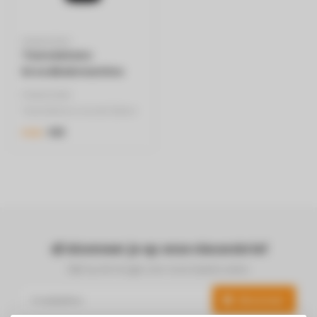
PANASONIC
Tweedekans
broodbakmachine
mini zwart - SD-PN100
PANASONIC
Tweedekans toestel (Meer
info onderaan bij
€85
€125
specificaties)
- Mini br..
Abonneer je op onze nieuwsbrief
Blijf op de hoogte over onze laatste acties
Abonneer