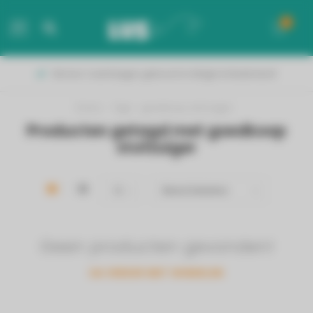
0
MENU
Binnen 2 werkdagen geleverd in België & Nederland!
Home
/
Tags
/
goedkoop stofzuiger
Producten getagd met goedkoop
stofzuiger
Geen producten gevonden!
GA VERDER MET WINKELEN