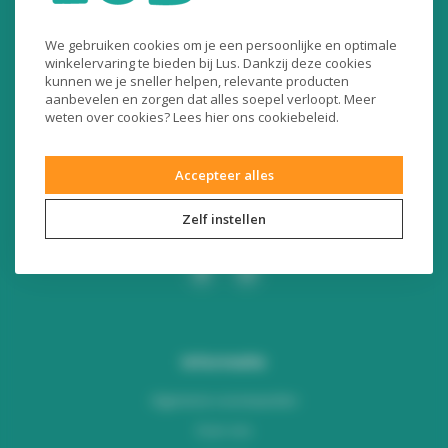
Liersesteenweg 321
We gebruiken cookies om je een persoonlijke en optimale
3130 Begijnendijk (België)
winkelervaring te bieden bij Lus. Dankzij deze cookies
kunnen we je sneller helpen, relevante producten
RPR Leuven
aanbevelen en zorgen dat alles soepel verloopt. Meer
BE0453445504
weten over cookies? Lees
hier
ons cookiebeleid.
+32 16 49 82 41
Accepteer alles
webshop@lus.be
Zelf instellen
Informatie
Algemene voorwaarden
Over ons