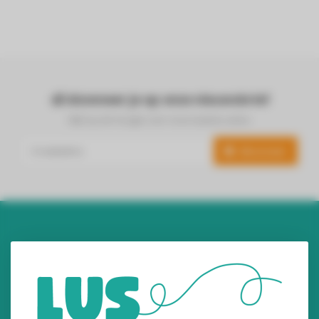
Abonneer je op onze nieuwsbrief
Blijf op de hoogte over onze laatste acties
Abonneer
Audiomix BV