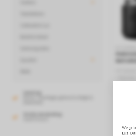
Outdoor
Tweedekans
Cadeaubon Lus
Beeld & Geluid
Samsung acties
KITCHENAI
Hakmole
Quooker
5KFCR5
KITCHENAI
Miele
- Hakmole
- Draadloo
€179
Levering
Binnen 2 werkdagen geleverd in België &
Nederland!
Gratis verzending
Vanaf 50 euro!
We gebr
Lus. Da