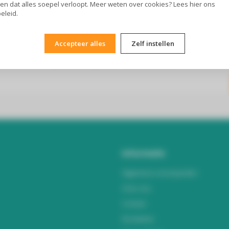
en dat alles soepel verloopt. Meer weten over cookies? Lees
hier
ons
eleid.
Accepteer alles
Zelf instellen
Abonneer je op onze nieuwsbrief
Blijf op de hoogte over onze laatste acties
Informatie
Algemene voorwaarden
Over ons
Contact
Disclaimer