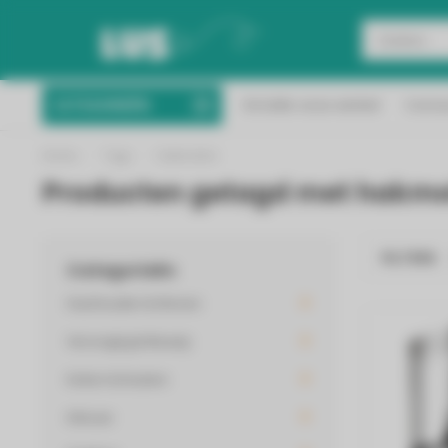
Binnen 2 werkdagen 
CATEGORIEËN
Ontdek onze winkel
Conta
Vanaf 50 euro gratis verzending!
Nederl
Home
/
Tags
/
hakmolen
Producten getagd met hakm
FILTERS
Categorieën
Huishouden & Wonen
Verzorging & Beauty
Koken & Keuken
Inbouw