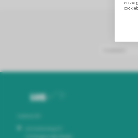
en zorg
cookieb
Audiomix BV
Liersesteenweg 321
3130 Begijnendijk (België)