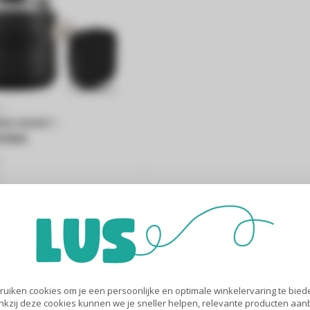
D
n zwart -
31BM
D
n
s
uiken cookies om je een persoonlijke en optimale winkelervaring te biede
nkzij deze cookies kunnen we je sneller helpen, relevante producten aa