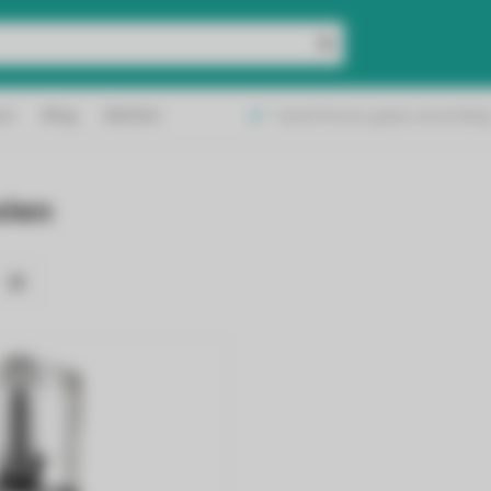
geleverd in België &
ct
Blog
Merken
Vanaf 50 euro gratis verzending
and!
olen