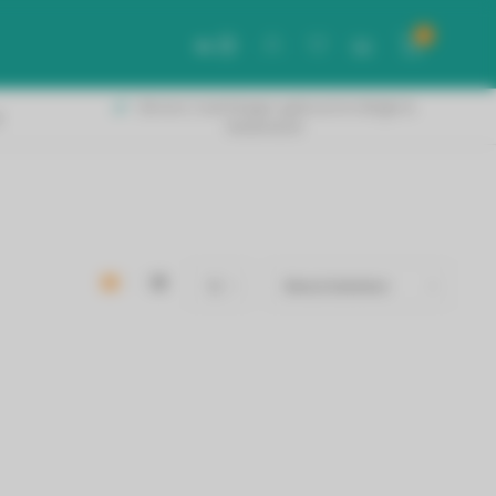
0
NL
Binnen 2 werkdagen geleverd in België &
!
Nederland!