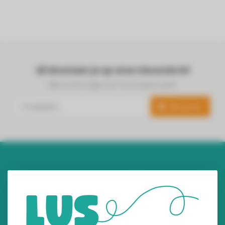
Abonneer je op onze nieuwsbrief
Blijf op de hoogte over onze laatste acties
Abonneer
Audiomix BV