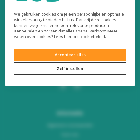
Liersesteenweg 321
We gebruiken cookies om je een persoonlijke en optimale
3130 Begijnendijk (België)
winkelervaring te bieden bij Lus. Dankzij deze cookies
kunnen we je sneller helpen, relevante producten
RPR Leuven
aanbevelen en zorgen dat alles soepel verloopt. Meer
BE0453445504
weten over cookies? Lees
hier
ons cookiebeleid.
+32 16 49 82 41
Accepteer alles
webshop@lus.be
Zelf instellen
Informatie
Algemene voorwaarden
Over ons