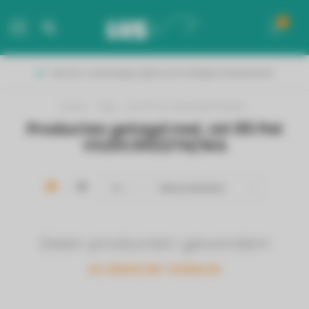
0
MENU
Binnen 2 werkdagen geleverd in België & Nederland!
Home
/
Tags
/
Jet 85 Pet VS20C8522TN/WA
Producten getagd met Jet 85 Pet
VS20C8522TN/WA
Geen producten gevonden!
GA VERDER MET WINKELEN