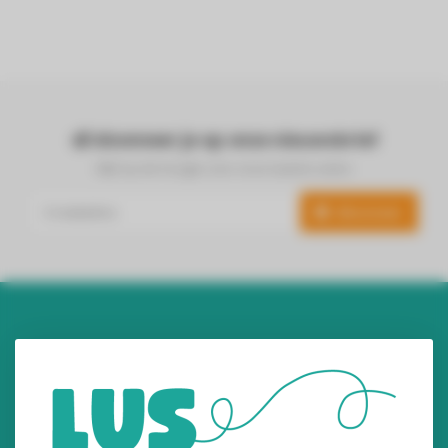
Abonneer je op onze nieuwsbrief
Blijf op de hoogte over onze laatste acties
Abonneer
Audiomix BV