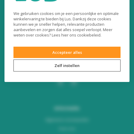
Liersesteenweg 321
We gebruiken cookies om je een persoonlijke en optimale
3130 Begijnendijk (België)
winkelervaring te bieden bij Lus. Dankzij deze cookies
kunnen we je sneller helpen, relevante producten
RPR Leuven
aanbevelen en zorgen dat alles soepel verloopt. Meer
BE0453445504
weten over cookies? Lees
hier
ons cookiebeleid.
+32 16 49 82 41
Accepteer alles
webshop@lus.be
Zelf instellen
Informatie
Algemene voorwaarden
Over ons