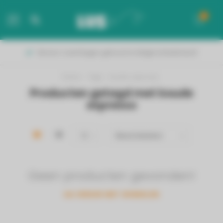
0
MENU
Binnen 2 werkdagen geleverd in België & Nederland!
Home
/
Tags
/
koude espresso
Producten getagd met koude
espresso
Geen producten gevonden!
GA VERDER MET WINKELEN