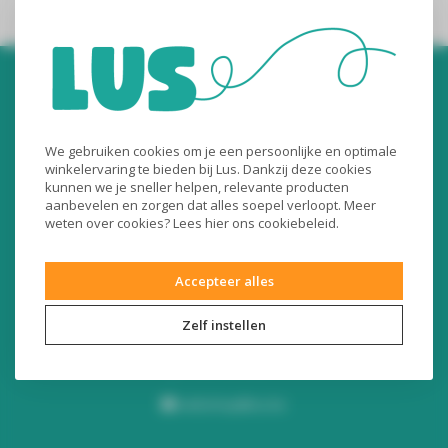
We gebruiken cookies om je een persoonlijke en optimale
winkelervaring te bieden bij Lus. Dankzij deze cookies
kunnen we je sneller helpen, relevante producten
Audiomix BV
aanbevelen en zorgen dat alles soepel verloopt. Meer
weten over cookies? Lees
hier
ons cookiebeleid.
Liersesteenweg 321
3130 Begijnendijk (België)
Accepteer alles
RPR Leuven
BE0453445504
Zelf instellen
+32 16 49 82 41
webshop@lus.be