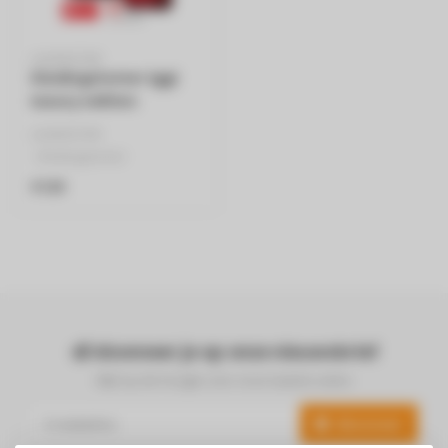
LAURASTAR
Kledingstomer Iggi
luxury edition
LAURASTAR
- Kledingstomer
€129
Abonneer je op onze nieuwsbrief
Blijf op de hoogte over onze laatste acties
Abonneer