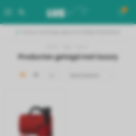
0
MENU
Binnen 2 werkdagen geleverd in België & Nederland!
Home
/
Tags
/
luxury
Producten getagd met luxury