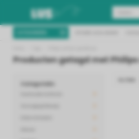
Binnen 2 werkdagen 
CATEGORIEËN
Ontdek onze winkel
Conta
Vanaf 50 euro gratis verzending!
Nederl
Home
/
Tags
/
Philips airfryer goedkoop
Producten getagd met Philips
FILTERS
Categorieën
Huishouden & Wonen
Verzorging & Beauty
Koken & Keuken
Inbouw