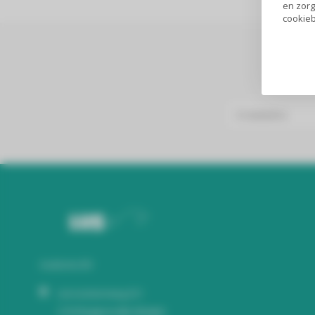
en zorg
cookieb
Audiomix BV
Liersesteenweg 321
3130 Begijnendijk (België)