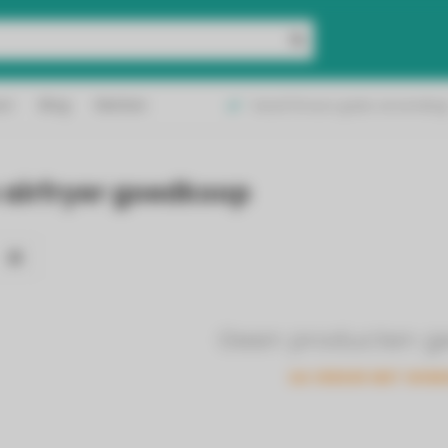
geleverd in België &
ct
Blog
Merken
Vanaf 50 euro gratis verzending
and!
 airfryer goedkoop
Geen producten g
GA VERDER MET WINK