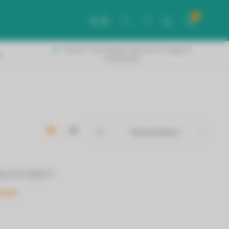
0
NL
Binnen 2 werkdagen geleverd in België &
!
Nederland!
evonden!
ELEN