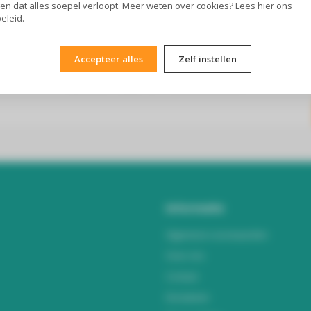
en dat alles soepel verloopt. Meer weten over cookies? Lees
hier
ons
eleid.
Accepteer alles
Zelf instellen
Abonneer je op onze nieuwsbrief
Blijf op de hoogte over onze laatste acties
Informatie
Algemene voorwaarden
Over ons
Contact
Disclaimer