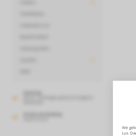
Outdoor
Tweedekans
Cadeaubon Lus
Beeld & Geluid
Samsung acties
Quooker
Miele
Levering
Binnen 2 werkdagen geleverd in België &
Nederland!
Gratis verzending
Vanaf 50 euro!
We gebr
Lus. Da