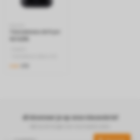
PHILIPS
Tweedekans Airfryer
9270/96
- PHILIPS
- Tweedekans (Meer info
onderaan bij specificaties)
€75
€149
- 1.2 Kg..
Abonneer je op onze nieuwsbrief
Blijf op de hoogte over onze laatste acties