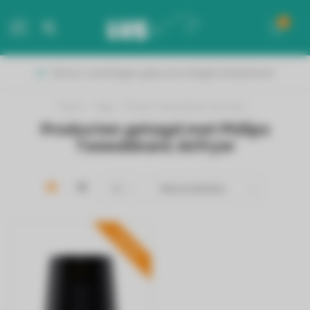
0
MENU
Binnen 2 werkdagen geleverd in België & Nederland!
Home
/
Tags
/
Philips Tweedekans Airfryer
Producten getagd met Philips
Tweedekans Airfryer
PROMO