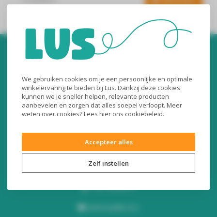
Abonneer
We gebruiken cookies om je een persoonlijke en optimale
winkelervaring te bieden bij Lus. Dankzij deze cookies
kunnen we je sneller helpen, relevante producten
aanbevelen en zorgen dat alles soepel verloopt. Meer
Audiomix BV
weten over cookies? Lees
hier
ons cookiebeleid.
Liersesteenweg 321
Accepteer alles
3130 Begijnendijk (België)
RPR Leuven
Zelf instellen
BE0453445504
+32 16 49 82 41
webshop@lus.be