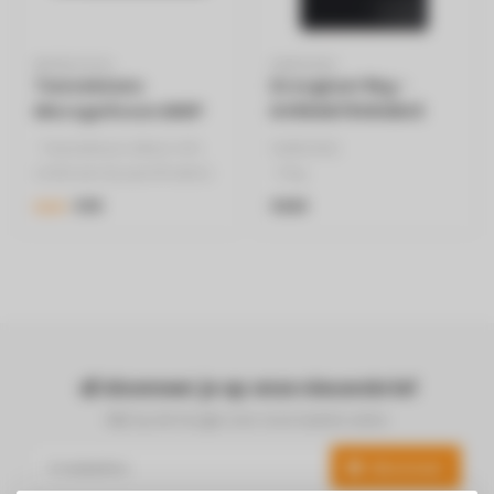
WHIRLPOOL
SAMSUNG
Tweedekans
Droogkast 9kg -
Microgolfoven MWP
DV90DB7845GBU3
295 B
- Tweedekans (Meer info
SAMSUNG
onderaan bij specificaties)
- 9 kg
Whirlpool MWP 295 B
- DV90DB7845GBU3
€99
€849
€229
Comb..
- A+++
Abonneer je op onze nieuwsbrief
Blijf op de hoogte over onze laatste acties
Abonneer