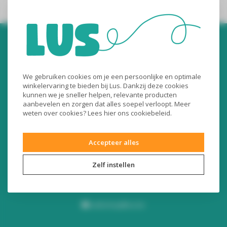
We gebruiken cookies om je een persoonlijke en optimale
winkelervaring te bieden bij Lus. Dankzij deze cookies
kunnen we je sneller helpen, relevante producten
Audiomix BV
aanbevelen en zorgen dat alles soepel verloopt. Meer
weten over cookies? Lees
hier
ons cookiebeleid.
Liersesteenweg 321
3130 Begijnendijk (België)
Accepteer alles
RPR Leuven
BE0453445504
Zelf instellen
+32 16 49 82 41
webshop@lus.be