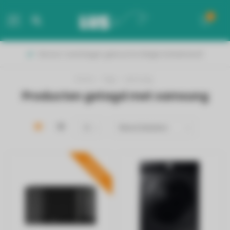
0
MENU
Binnen 2 werkdagen geleverd in België & Nederland!
Home
/
Tags
/
samsung
Producten getagd met samsung
PROMO