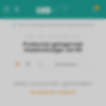
0
MENU
Binnen 2 werkdagen geleverd in België & Nederland!
Home
/
Tags
/
Steelstofzuiger Jet 85
Producten getagd met
Steelstofzuiger Jet 85
Geen producten gevonden!
GA VERDER MET WINKELEN