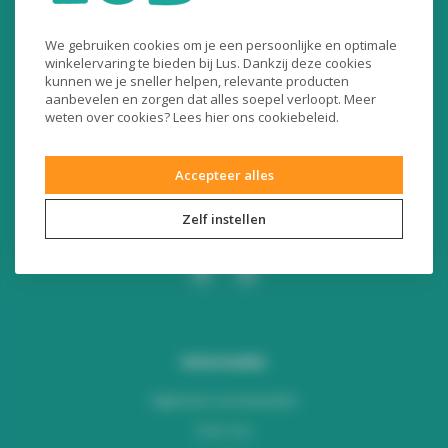
Liersesteenweg 321
We gebruiken cookies om je een persoonlijke en optimale
3130 Begijnendijk (België)
winkelervaring te bieden bij Lus. Dankzij deze cookies
kunnen we je sneller helpen, relevante producten
RPR Leuven
aanbevelen en zorgen dat alles soepel verloopt. Meer
BE0453445504
weten over cookies? Lees
hier
ons cookiebeleid.
+32 16 49 82 41
Accepteer alles
webshop@lus.be
Zelf instellen
Informatie
Algemene voorwaarden
Over ons