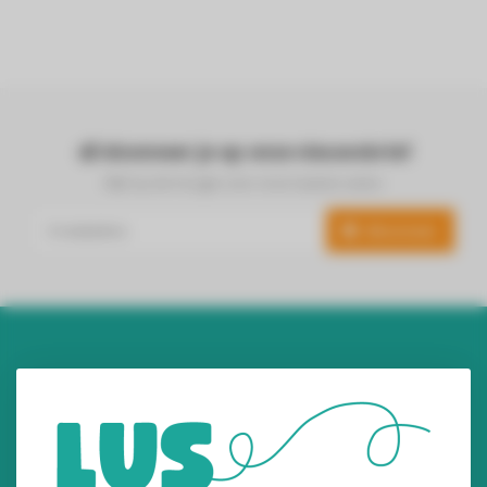
Abonneer je op onze nieuwsbrief
Blijf op de hoogte over onze laatste acties
Abonneer
Audiomix BV