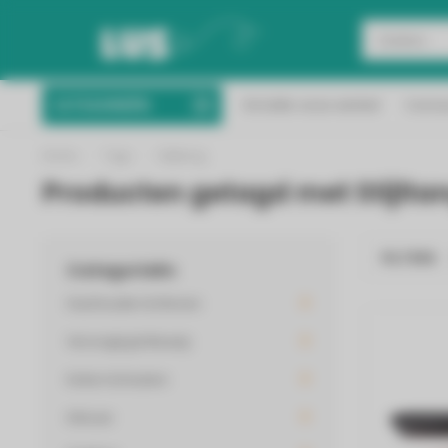
Binnen 2 werkdagen 
CATEGORIEËN
Ontdek onze winkel
Conta
Vanaf 50 euro gratis verzending!
Nederl
Home
/
Tags
/
Stijltang
Producten getagd met Stijlta
FILTERS
Categorieën
Huishouden & Wonen
Verzorging & Beauty
Koken & Keuken
Inbouw