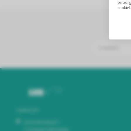
en zorg
cookieb
Audiomix BV
Liersesteenweg 321
3130 Begijnendijk (België)