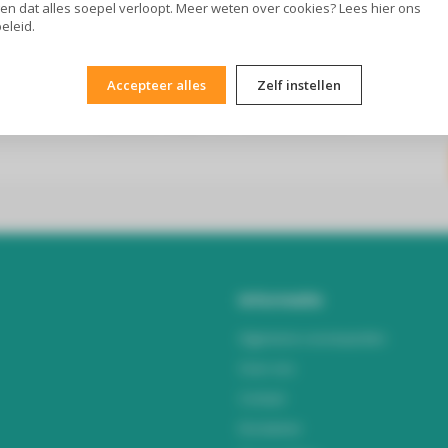
en dat alles soepel verloopt. Meer weten over cookies? Lees
hier
ons
eleid.
Accepteer alles
Zelf instellen
Abonneer je op onze nieuwsbrief
Blijf op de hoogte over onze laatste acties
Informatie
Algemene voorwaarden
Over ons
Contact
Disclaimer