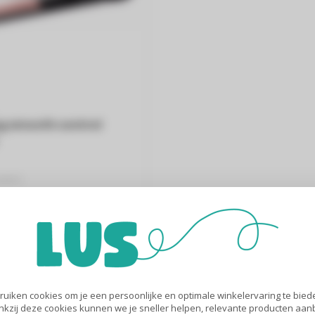
ng smooth control
ntrol
e platen
esultaat..
uiken cookies om je een persoonlijke en optimale winkelervaring te biede
nkzij deze cookies kunnen we je sneller helpen, relevante producten aa