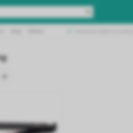
geleverd in België &
ct
Blog
Merken
Vanaf 50 euro gratis verzending
and!
ng