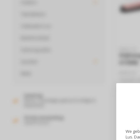
Outdoor
Tweedekans
Cadeaubon Lus
Beeld & Geluid
Samsung acties
BABYLISS
Stijlta
Quooker
ST298E
BABYLISS
Miele
-Smooth co
-Keramisch
€54,99
-Pluisvrij r
Levering
Binnen 2 werkdagen geleverd in België &
Nederland!
Gratis verzending
Vanaf 50 euro!
We gebr
Lus. Da