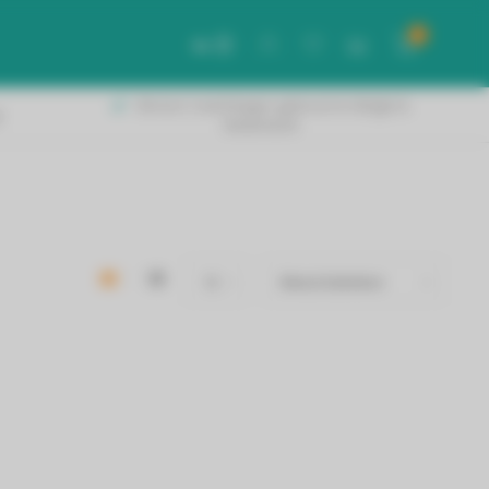
0
NL
Binnen 2 werkdagen geleverd in België &
!
Nederland!