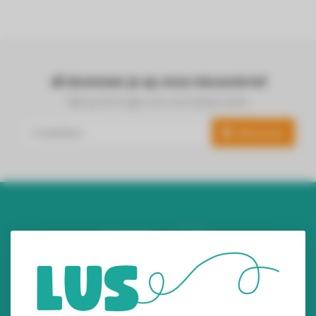
Abonneer je op onze nieuwsbrief
Blijf op de hoogte over onze laatste acties
Abonneer
Audiomix BV