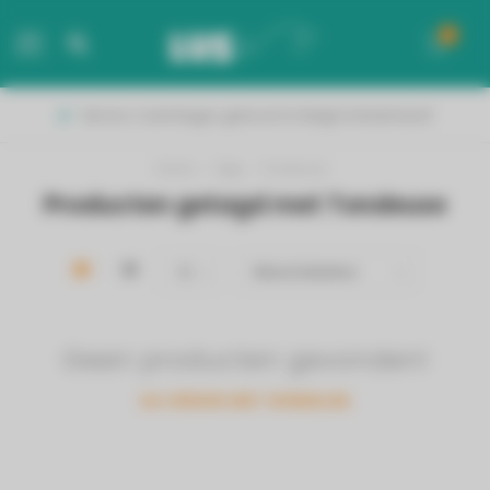
0
MENU
Binnen 2 werkdagen geleverd in België & Nederland!
Home
/
Tags
/
Tondeuse
Producten getagd met Tondeuse
Geen producten gevonden!
GA VERDER MET WINKELEN