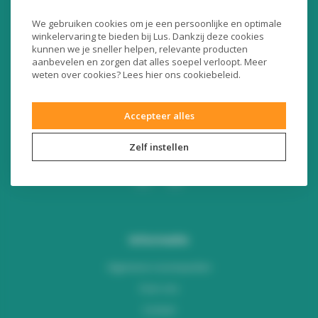
Liersesteenweg 321
We gebruiken cookies om je een persoonlijke en optimale
3130 Begijnendijk (België)
winkelervaring te bieden bij Lus. Dankzij deze cookies
RPR Leuven
kunnen we je sneller helpen, relevante producten
BE0453445504
aanbevelen en zorgen dat alles soepel verloopt. Meer
weten over cookies? Lees
hier
ons cookiebeleid.
+32 16 49 82 41
Accepteer alles
webshop@lus.be
Zelf instellen
Informatie
Algemene voorwaarden
Over ons
Contact