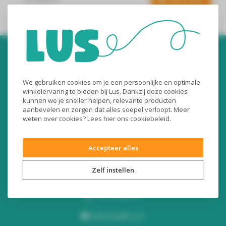
Abonneer
We gebruiken cookies om je een persoonlijke en optimale
winkelervaring te bieden bij Lus. Dankzij deze cookies
kunnen we je sneller helpen, relevante producten
aanbevelen en zorgen dat alles soepel verloopt. Meer
Audiomix BV
weten over cookies? Lees
hier
ons cookiebeleid.
Liersesteenweg 321
Accepteer alles
3130 Begijnendijk (België)
RPR Leuven
Zelf instellen
BE0453445504
+32 16 49 82 41
webshop@lus.be