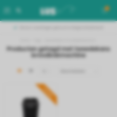
0
MENU
Binnen 2 werkdagen geleverd in België & Nederland!
Home
/
Tags
/
tweedekans broodbakmachine
Producten getagd met tweedekans
broodbakmachine
PROMO