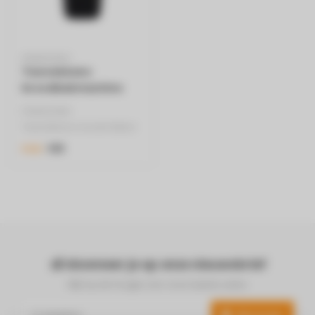
PANASONIC
Tweedekans
broodbakmachine
mini zwart - SD-PN100
PANASONIC
Tweedekans toestel (Meer
info onderaan bij
€85
€125
specificaties)
- Mini br..
Abonneer je op onze nieuwsbrief
Blijf op de hoogte over onze laatste acties